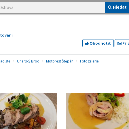
Hledat
tování
Ohodnotit
Při
adiště
Uherský Brod
Motorest Štěpán
Fotogalerie