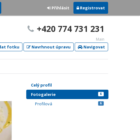
Přihlásit
Registrovat
+420 774 731 231
Main
dat fotku
Navrhnout úpravu
Navigovat
Celý profil
Fotogalerie
6
Profilová
6