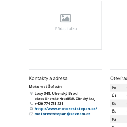
Přidat fotku
Kontakty a adresa
Otevíra
Motorest Štěpán
Po
Losy 348, Uherský Brod
Út
okres Uherské Hradiště, Zlínský kraj
+420 774 731 231
St
http://www.motoreststepan.cz/
Čt
motoreststepan@seznam.cz
Pá