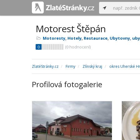
Motorest Štěpán
Motoresty
,
Hotely
,
Restaurace
,
Ubytovny, uby
0
(
0
hodnocení)
ZlatéStránky.cz
Firmy
Zlínský kraj
okres Uherské Hr
Profilová fotogalerie