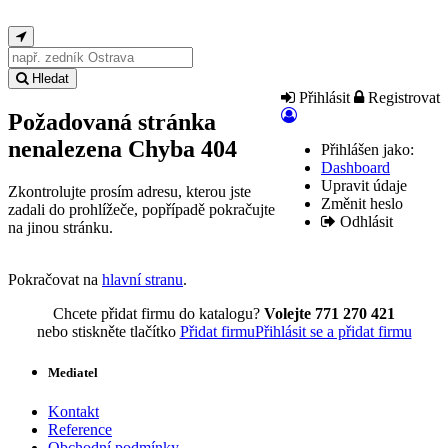
Hledat
Přihlásit
Registrovat
Požadovaná stránka
nenalezena
Chyba 404
Přihlášen jako:
Dashboard
Upravit údaje
Zkontrolujte prosím adresu, kterou jste
Změnit heslo
zadali do prohlížeče, popřípadě pokračujte
Odhlásit
na jinou stránku.
Pokračovat na
hlavní stranu
.
Chcete přidat firmu do katalogu?
Volejte 771 270 421
nebo stiskněte tlačítko
Přidat firmu
Přihlásit se a přidat firmu
Mediatel
Kontakt
Reference
Obchodní podmínky