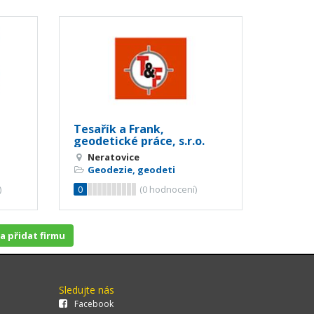
Tesařík a Frank,
geodetické práce, s.r.o.
Neratovice
Geodezie, geodeti
)
0
(
0
hodnocení)
 a přidat firmu
Sledujte nás
Facebook