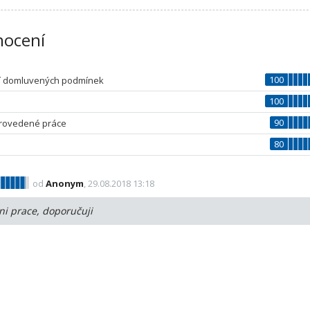
ocení
100
í domluvených podmínek
100
90
provedené práce
80
od
Anonym
, 29.08.2018 13:18
tni prace, doporučuji