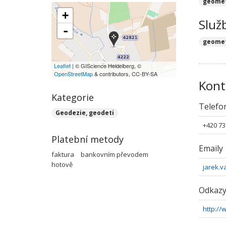
geomet
+
Služ
-
geomet
Leaflet
| © GIScience Heidelberg, ©
OpenStreetMap
& contributors, CC-BY-SA
Kont
Kategorie
Telefo
Geodezie, geodeti
+420 73
Platební metody
Emaily
faktura
bankovním převodem
hotově
jarek.
Odkaz
http://