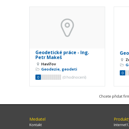
Geodetické práce - Ing.
Geod
Petr Makeš
Z
Havířov
G
Geodezie, geodeti
0
0
(
0
hodnocení)
Chcete přidat fi
Mediatel
Produkt
Kontakt
Internet1