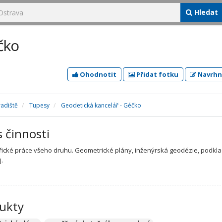
Hledat
čko
Ohodnotit
Přidat fotku
Navrhn
adiště
Tupesy
Geodetická kancelář - Géčko
s činnosti
cké práce všeho druhu. Geometrické plány, inženýrská geodézie, podkla
j.
ukty