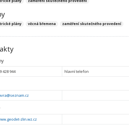
rické plány
zaměření skutečného provedení
by
rické plány
věcná břemena
zaměření skutečného provedení
akty
ny
9 428 944
hlavní telefon
vavra@seznam.cz
y
www.geodet-zlin.wz.cz