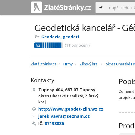
Geodetická kancelář - Gé
Geodezie, geodeti
92
(
1
hodnocení)
ZlatéStránky.cz
Firmy
Zlínský kraj
okres Uherské Hr
Popi
Kontakty
Tupesy 404, 687 07 Tupesy
Zeměměři
okres Uherské Hradiště, Zlínský
projekt a
kraj
http://www.geodet-zlin.wz.cz
jarek.vavra@seznam.cz
IČ:
87198886
Prod