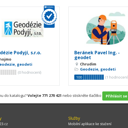
ézie Podyjí, s.r.o.
Beránek Pavel Ing. -
geodet
nojmo
Chrudim
eodezie, geodeti
Geodezie, geodeti
(
0
hodnocení)
100
(
1
hodnocení
rmu do katalogu?
Volejte 771 270 421
nebo stiskněte tlačítko
Přihlásit se
y
Služby
23.cz
Mobilní aplikace ke stažení