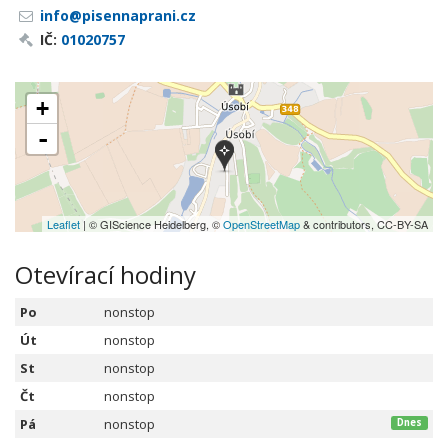
info@pisennaprani.cz
IČ:
01020757
+
-
Leaflet
| © GIScience Heidelberg, ©
OpenStreetMap
& contributors, CC-BY-SA
Otevírací hodiny
Po
nonstop
Út
nonstop
St
nonstop
Čt
nonstop
Pá
nonstop
Dnes