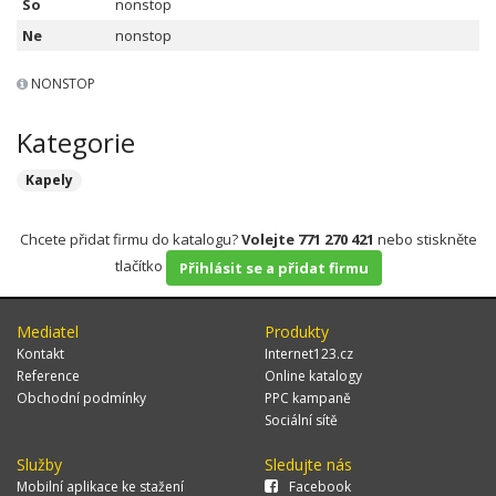
So
nonstop
Ne
nonstop
NONSTOP
Kategorie
Kapely
Chcete přidat firmu do katalogu?
Volejte 771 270 421
nebo stiskněte
tlačítko
Přihlásit se a přidat firmu
Mediatel
Produkty
Kontakt
Internet123.cz
Reference
Online katalogy
Obchodní podmínky
PPC kampaně
Sociální sítě
Služby
Sledujte nás
Mobilní aplikace ke stažení
Facebook