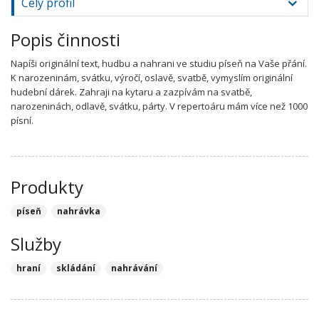
Celý profil
Popis činnosti
Napíši originální text, hudbu a nahrani ve studiu píseň na Vaše přání.
K narozeninám, svátku, výročí, oslavě, svatbě, vymyslím originální
hudební dárek. Zahraji na kytaru a zazpívám na svatbě,
narozeninách, odlavě, svátku, párty. V repertoáru mám více než 1000
písní.
Produkty
píseň
nahrávka
Služby
hraní
skládání
nahrávání