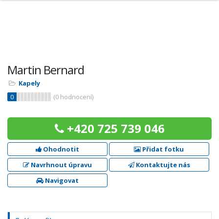
Martin Bernard
Kapely
0
(
0
hodnocení)
+420 725 739 046
Ohodnotit
Přidat fotku
Navrhnout úpravu
Kontaktujte nás
Navigovat