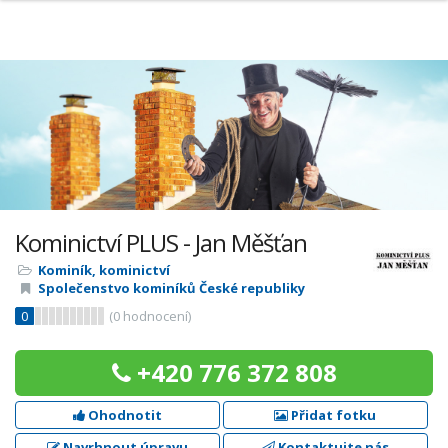
Kominictví PLUS - Jan Měšťan
Kominík, kominictví
Společenstvo kominíků České republiky
0
(
0
hodnocení)
+420 776 372 808
Ohodnotit
Přidat fotku
Navrhnout úpravu
Kontaktujte nás