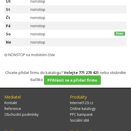
Út
nonstop
St
nonstop
Čt
nonstop
Pá
nonstop
So
nonstop
Dnes
Ne
nonstop
NONSTOP na mobilním čísle
Chcete přidat firmu do katalogu?
Volejte 771 270 421
nebo stiskněte
tlačítko
Přihlásit se a přidat firmu
Mediatel
Produkty
Kontakt
Internet123.cz
Reference
Online katalogy
Obchodní podmínky
PPC kampaně
Sociální sítě