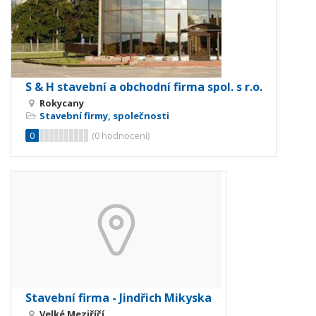
S & H stavební a obchodní firma spol. s r.o.
Rokycany
Stavební firmy, společnosti
0
(
0
hodnocení)
Stavební firma - Jindřich Mikyska
Velké Meziříčí