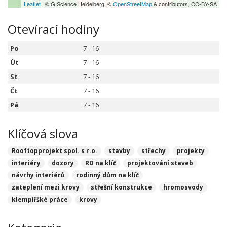
Leaflet
| © GIScience Heidelberg, ©
OpenStreetMap
& contributors, CC-BY-SA
Otevírací hodiny
Po
7 - 16
Út
7 - 16
St
7 - 16
Čt
7 - 16
Pá
7 - 16
Klíčová slova
Rooftopprojekt spol. s r.o.
stavby
střechy
projekty
interiéry
dozory
RD na klíč
projektování staveb
návrhy interiérů
rodinný dům na klíč
zateplení mezi krovy
střešní konstrukce
hromosvody
klempířšké práce
krovy