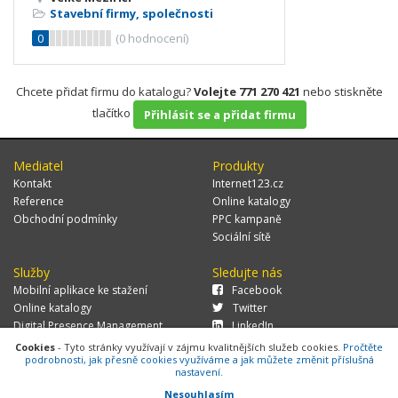
Stavební firmy, společnosti
0
(
0
hodnocení)
Chcete přidat firmu do katalogu?
Volejte 771 270 421
nebo stiskněte
tlačítko
Přihlásit se a přidat firmu
Mediatel
Produkty
Kontakt
Internet123.cz
Reference
Online katalogy
Obchodní podmínky
PPC kampaně
Sociální sítě
Služby
Sledujte nás
Mobilní aplikace ke stažení
Facebook
Online katalogy
Twitter
Digital Presence Management
LinkedIn
Více zákazníků
Cookies
- Tyto stránky využívají v zájmu kvalitnějších služeb cookies.
Pročtěte
podrobnosti, jak přesně cookies využíváme a jak můžete změnit příslušná
nastavení.
Nesouhlasím
© 2026 MEDIATEL CZ, s.r.o.,
Za Potokem 46/4, 106 00 Praha 10, tel.: