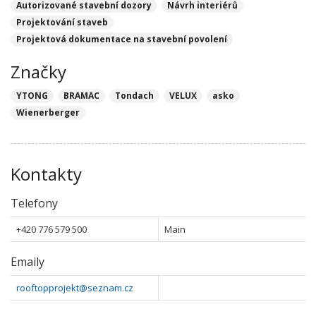
Autorizované stavební dozory
Návrh interiérů
Projektování staveb
Projektová dokumentace na stavební povolení
Značky
YTONG
BRAMAC
Tondach
VELUX
asko
Wienerberger
Kontakty
Telefony
+420 776 579 500
Main
Emaily
rooftopprojekt@seznam.cz