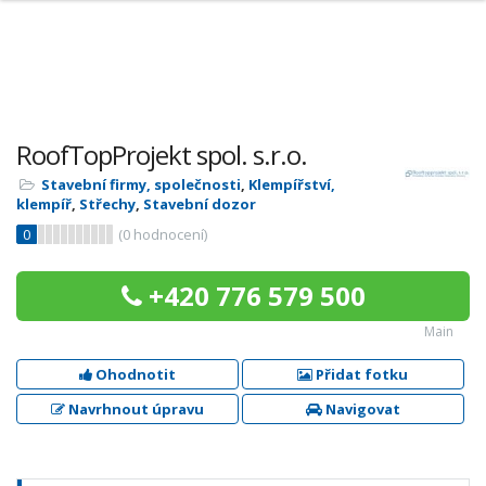
RoofTopProjekt spol. s.r.o.
Stavební firmy, společnosti
,
Klempířství,
klempíř
,
Střechy
,
Stavební dozor
0
(
0
hodnocení)
+420 776 579 500
Main
Ohodnotit
Přidat fotku
Navrhnout úpravu
Navigovat