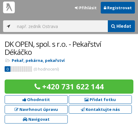
Přihlásit
Registrovat
Hledat
DK OPEN, spol. s r.o. - Pekařství
Dékáčko
Pekař, pekárna, pekařství
0
(
0
hodnocení)
+420 731 622 144
Ohodnotit
Přidat fotku
Navrhnout úpravu
Kontaktujte nás
Navigovat