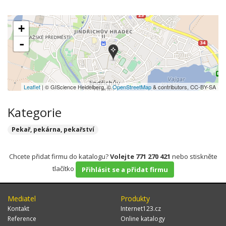
+
-
Leaflet
| © GIScience Heidelberg, ©
OpenStreetMap
& contributors, CC-BY-SA
Kategorie
Pekař, pekárna, pekařství
Chcete přidat firmu do katalogu?
Volejte 771 270 421
nebo stiskněte
tlačítko
Přihlásit se a přidat firmu
Mediatel
Produkty
Kontakt
Internet123.cz
Reference
Online katalogy