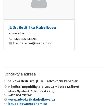
JUDr. Bedřiška Kubelková
advokátka
+420 325 643 209
bkubelkova@seznam.cz
Kontakty a adresa
Kubelková Bedřiška, JUDr. - advokátní kancelář
náměstí Republiky 213, 289 03 Městec Králové
okres Nymburk, Středočeský kraj
+420 604 632 745
www.advokatkakubelkova.cz
bkubelkova@seznam.cz