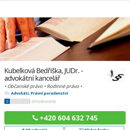
Kubelková Bedřiška, JUDr. -
advokátní kancelář
• Občanské právo • Rodinné právo •
Advokáti
,
Právní poradenství
0
(
0
hodnocení)
+420 604 632 745