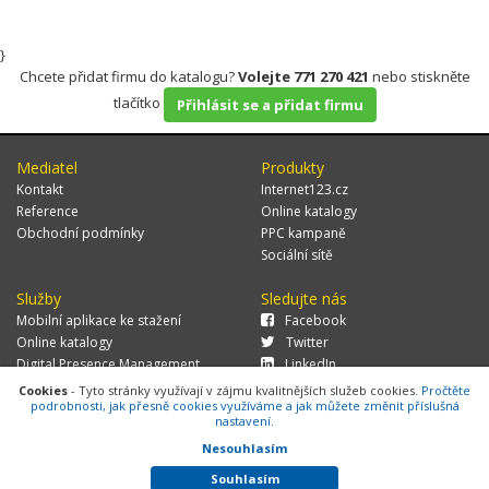
}
Chcete přidat firmu do katalogu?
Volejte 771 270 421
nebo stiskněte
tlačítko
Přihlásit se a přidat firmu
Mediatel
Produkty
Kontakt
Internet123.cz
Reference
Online katalogy
Obchodní podmínky
PPC kampaně
Sociální sítě
Služby
Sledujte nás
Mobilní aplikace ke stažení
Facebook
Online katalogy
Twitter
Digital Presence Management
LinkedIn
Více zákazníků
Cookies
- Tyto stránky využívají v zájmu kvalitnějších služeb cookies.
Pročtěte
podrobnosti, jak přesně cookies využíváme a jak můžete změnit příslušná
nastavení.
Nesouhlasím
© 2026 MEDIATEL CZ, s.r.o.,
Za Potokem 46/4, 106 00 Praha 10, tel.:
+420 771 270 421, verze 1.29.0.143,
Cookies
Souhlasím