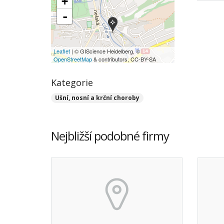
+
-
Leaflet
| © GIScience Heidelberg, ©
OpenStreetMap
& contributors, CC-BY-SA
Kategorie
Ušní, nosní a krční choroby
Nejbližší podobné firmy