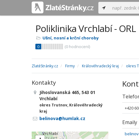
Poliklinika Vrchlabí - OR
Ušní, nosní a krční choroby
0
(
0
hodnocení)
ZlatéStránky.cz
Firmy
Královéhradecký kraj
okres 
Kont
Kontakty
Jihoslovanská 465, 543 01
Telefo
Vrchlabí
okres Trutnov, Královéhradecký
+420 60
kraj
belinova@humlak.cz
Emaily
belino