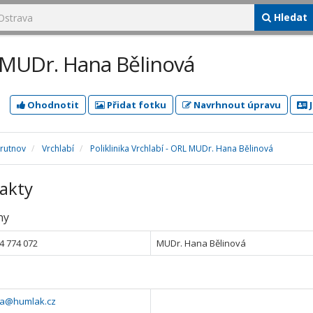
Hledat
L MUDr. Hana Bělinová
Ohodnotit
Přidat fotku
Navrhnout úpravu
J
Trutnov
Vrchlabí
Poliklinika Vrchlabí - ORL MUDr. Hana Bělinová
akty
ny
4 774 072
MUDr. Hana Bělinová
va@humlak.cz