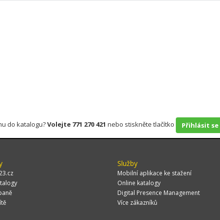
rmu do katalogu?
Volejte 771 270 421
nebo stiskněte tlačítko
Přihlásit se
y
Služby
23.cz
Mobilní aplikace ke stažení
talogy
Online katalogy
paně
Digital Presence Management
ítě
Více zákazníků