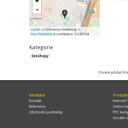
+
-
Leaflet
| © GIScience Heidelberg, ©
OpenStreetMap
& contributors, CC-BY-SA
Kategorie
Sexshopy
Chcete přidat fi
Mediatel
Produkt
Kontakt
Internet1
Reference
Online ka
Obchodní podmínky
PPC kam
Sociální s