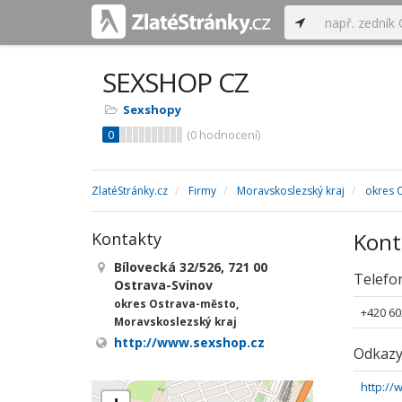
SEXSHOP CZ
Sexshopy
0
(
0
hodnocení)
ZlatéStránky.cz
Firmy
Moravskoslezský kraj
okres 
Kont
Kontakty
Bílovecká 32/526, 721 00
Telefo
Ostrava-Svinov
okres Ostrava-město,
+420 60
Moravskoslezský kraj
http://www.sexshop.cz
Odkaz
http:/