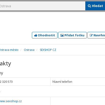
Hledat
Ohodnotit
Přidat fotku
Navrhn
Ostrava-město
Ostrava
SEXSHOP CZ
akty
ny
2 320 573
hlavní telefon
y
/www.sexshop.cz