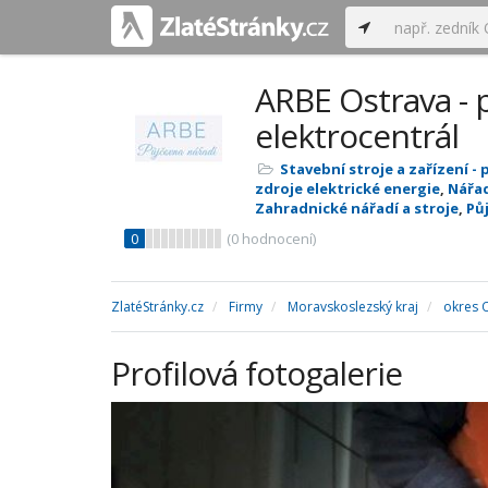
ARBE Ostrava - 
elektrocentrál
Stavební stroje a zařízení -
zdroje elektrické energie
,
Nářad
Zahradnické nářadí a stroje
,
Pů
0
(
0
hodnocení)
ZlatéStránky.cz
Firmy
Moravskoslezský kraj
okres 
Profilová fotogalerie