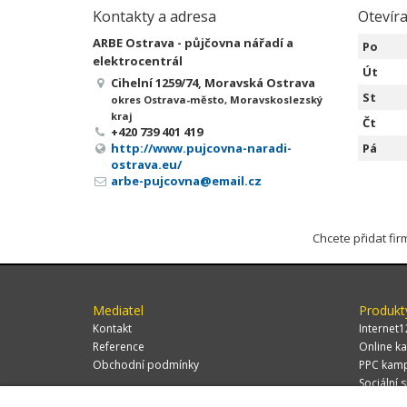
Kontakty a adresa
Otevíra
ARBE Ostrava - půjčovna nářadí a
Po
elektrocentrál
Út
Cihelní 1259/74, Moravská Ostrava
St
okres Ostrava-město, Moravskoslezský
kraj
Čt
+420 739 401 419
http://www.pujcovna-naradi-
Pá
ostrava.eu/
arbe-pujcovna@email.cz
Chcete přidat fi
Mediatel
Produkt
Kontakt
Internet1
Reference
Online ka
Obchodní podmínky
PPC kam
Sociální s