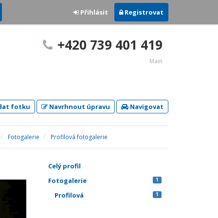
Přihlásit
Registrovat
+420 739 401 419
Main
dat fotku
Navrhnout úpravu
Navigovat
Fotogalerie
Profilová fotogalerie
Celý profil
Fotogalerie
1
Profilová
1