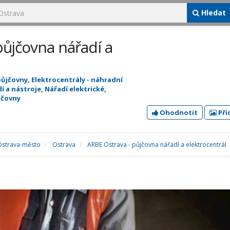
Hledat
půjčovna nářadí a
 půjčovny
,
Elektrocentrály - náhradní
í a nástroje
,
Nářadí elektrické
,
jčovny
Ohodnotit
Při
Ostrava-město
Ostrava
ARBE Ostrava - půjčovna nářadí a elektrocentrál