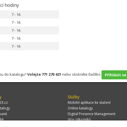
cí hodiny
7 - 16
7 - 16
7 - 16
7 - 16
7 - 16
rmu do katalogu?
Volejte 771 270 421
nebo stiskněte tlačítko
Přihlásit se
y
Služby
23.cz
Mobilní aplikace ke stažení
talogy
Online katalogy
paně
Digital Presence Management
ítě
Více zákazníků