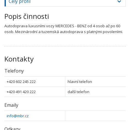
Celý profil
Popis činnosti
Autodoprava luxusními vozy MERCEDES - BENZ od 4 osob až po 60
osob. Mezinárodní a tuzemská autodoprava s platnými povoleními.
Kontakty
Telefony
+420 602 245 222
hlavní telefon
+420 491 420 222
další telefon
Emaily
info@mbr.cz
Odkazy