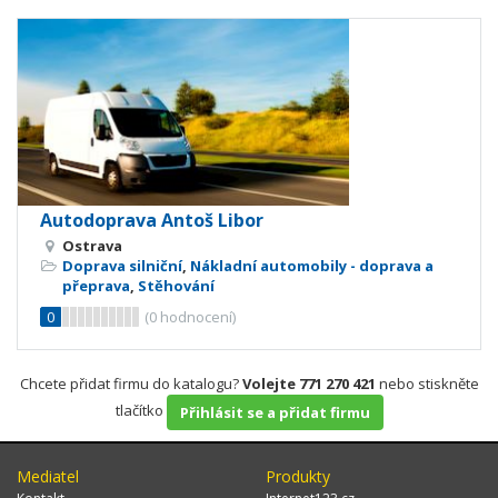
Autodoprava Antoš Libor
Ostrava
Doprava silniční
,
Nákladní automobily - doprava a
přeprava
,
Stěhování
0
(
0
hodnocení)
Chcete přidat firmu do katalogu?
Volejte 771 270 421
nebo stiskněte
tlačítko
Přihlásit se a přidat firmu
Mediatel
Produkty