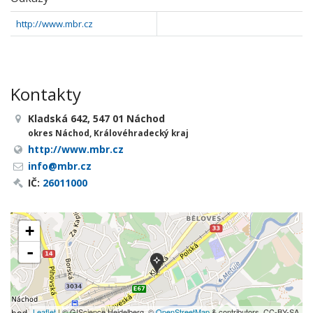
http://www.mbr.cz
Kontakty
Kladská 642, 547 01 Náchod
okres Náchod, Královéhradecký kraj
http://www.mbr.cz
info@mbr.cz
IČ:
26011000
+
-
Leaflet
| © GIScience Heidelberg, ©
OpenStreetMap
& contributors, CC-BY-SA