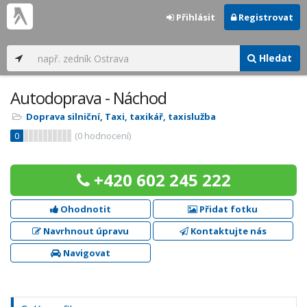
Přihlásit
Registrovat
Hledat
Autodoprava - Náchod
Doprava silniční
,
Taxi, taxikář, taxislužba
0
(
0
hodnocení)
+420 602 245 222
Ohodnotit
Přidat fotku
Navrhnout úpravu
Kontaktujte nás
Navigovat