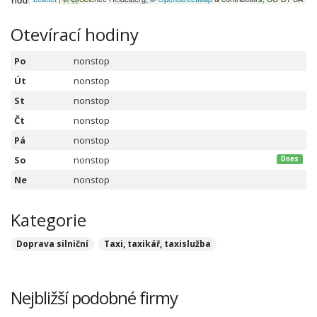
Otevírací hodiny
Po
nonstop
Út
nonstop
St
nonstop
Čt
nonstop
Pá
nonstop
So
nonstop
Dnes
Ne
nonstop
Kategorie
Doprava silniční
Taxi, taxikář, taxislužba
Nejbližší podobné firmy