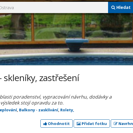
Hledat
 - skleníky, zastřešení
oblasti poradenství, vypracování návrhu, dodávky a
sledek stojí opravdu za to.
eplování
,
Balkony - zasklívání
,
Rolety,
Ohodnotit
Přidat fotku
Navrhn