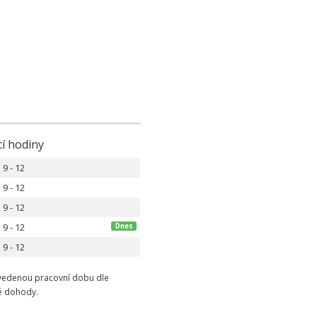
cí hodiny
9 - 12
9 - 12
9 - 12
9 - 12
Dnes
9 - 12
edenou pracovní dobu dle
ké dohody.