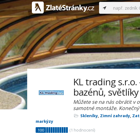
KL trading s.r.o.
bazénů, světlíky
Můžete se na nás obrátit v 
samotné montáže. Konečný vý
Skleníky
,
Zimní zahrady
,
Zat
markýzy
100
(
1
hodnocení)