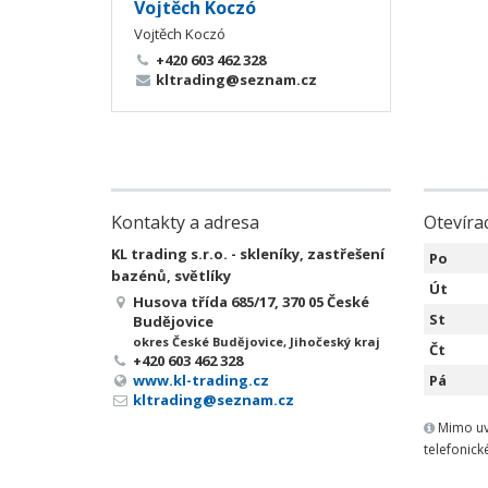
Vojtěch Koczó
Vojtěch Koczó
+420 603 462 328
kltrading@seznam.cz
Kontakty a adresa
Otevíra
KL trading s.r.o. - skleníky, zastřešení
Po
bazénů, světlíky
Út
Husova třída 685/17, 370 05 České
St
Budějovice
okres České Budějovice, Jihočeský kraj
Čt
+420 603 462 328
www.kl-trading.cz
Pá
kltrading@seznam.cz
Mimo uv
telefonic