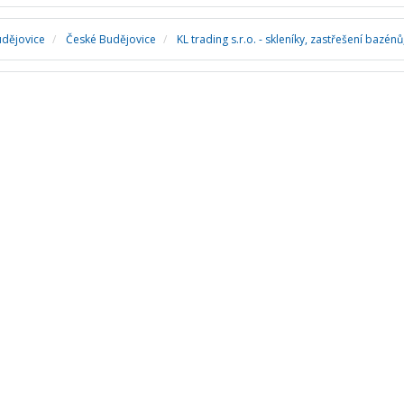
udějovice
České Budějovice
KL trading s.r.o. - skleníky, zastřešení bazénů,