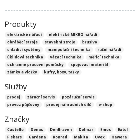
Produkty
elektrické nářadí
elektrické MIKRO nářadí
obráběcí stroje
stavební stroje
brusivo
chladicí systémy
manipulační technika
ruční nářadí
úklidová technika
vázací technika
měřicí technika
ochranné pracovní pomůcky
spojovací materiál
zámky a vložky
kufry, boxy, tašky
Služby
prodej
záruční servis
pozáruční servis
provoz půjčovny
prodej náhradních dílů
e-shop
Značky
Castello
Denas
DenBraven
Dolmar
Emos
Extol
Fiskars
Gardena
Konrad
Makita
Uvex
Hawera