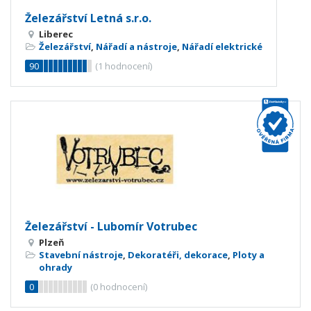
Železářství Letná s.r.o.
Liberec
Železářství
,
Nářadí a nástroje
,
Nářadí elektrické
90
(
1
hodnocení)
Železářství - Lubomír Votrubec
Plzeň
Stavební nástroje
,
Dekoratéři, dekorace
,
Ploty a
ohrady
0
(
0
hodnocení)