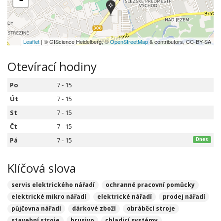
Leaflet
| © GIScience Heidelberg, ©
OpenStreetMap
& contributors, CC-BY-SA
Otevírací hodiny
Po
7 - 15
Út
7 - 15
St
7 - 15
Čt
7 - 15
Pá
7 - 15
Dnes
Klíčová slova
servis elektrického nářadí
ochranné pracovní pomůcky
elektrické mikro nářadí
elektrické nářadí
prodej nářadí
půjčovna nářadí
dárkové zboží
obráběcí stroje
stavební stroje
brusivo
chladicí systémy