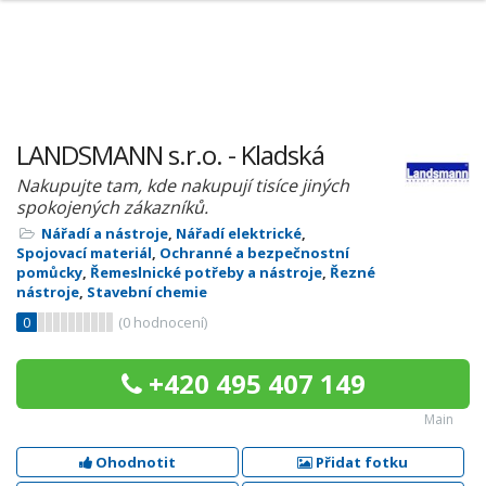
LANDSMANN s.r.o. - Kladská
Nakupujte tam, kde nakupují tisíce jiných
spokojených zákazníků.
Nářadí a nástroje
,
Nářadí elektrické
,
Spojovací materiál
,
Ochranné a bezpečnostní
pomůcky
,
Řemeslnické potřeby a nástroje
,
Řezné
nástroje
,
Stavební chemie
0
(
0
hodnocení)
+420 495 407 149
Main
Ohodnotit
Přidat fotku