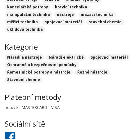
kancelářské potřeby
kotvicí technika
manipulační technika
nástroje
mazací technika
měřicí technika
spojovací materiál
stavební chemie
úklidová technika
Kategorie
Nářadí a nástroje
Nářadí elektrické
Spojovací materiál
Ochranné a bezpečnostní pomůcky
Řemeslnické potřeby a nástroje
Řezné nástroje
Stavební chemie
Platební metody
hotově
MASTERCARD
VISA
Sociální sítě