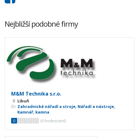
Nejbližší podobné firmy
M&M Technika s.r.o.
Libuň
Zahradnické nářadí a stroje
,
Nářadí a nástroje
,
Kamnář, kamna
0
(
0
hodnocení)