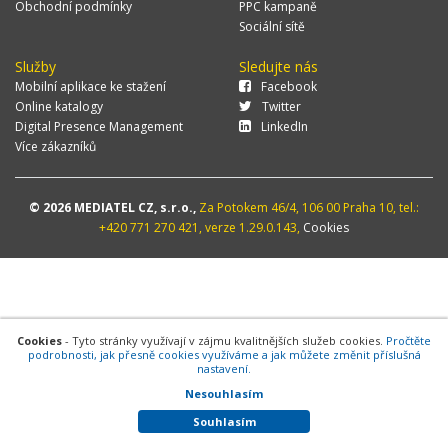
Obchodní podmínky
PPC kampaně
Sociální sítě
Služby
Sledujte nás
Mobilní aplikace ke stažení
Facebook
Online katalogy
Twitter
Digital Presence Management
LinkedIn
Více zákazníků
© 2026 MEDIATEL CZ, s.r.o.,
Za Potokem 46/4, 106 00 Praha 10, tel.:
+420 771 270 421, verze 1.29.0.143,
Cookies
Cookies
- Tyto stránky využívají v zájmu kvalitnějších služeb cookies.
Pročtěte
podrobnosti, jak přesně cookies využíváme a jak můžete změnit příslušná
nastavení.
Nesouhlasím
Souhlasím