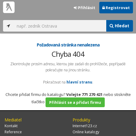
Přihlásit
Registrovat
Hledat
Požadovaná stránka nenalezena
Chyba 404
Zkontrolujte prosím adresu, kterou jste zadali do prohlížeče, popřípadě
pokračujte na jinou stránku.
Pokračovat na
hlavní stranu
.
Chcete přidat firmu do katalogu?
Volejte 771 270 421
nebo stiskněte
tlačítko
Přihlásit se a přidat firmu
Mediatel
Produkty
Kontakt
Internet123.cz
Reference
Online katalogy