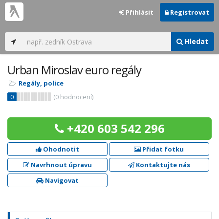
Přihlásit
Registrovat
Hledat
Urban Miroslav euro regály
Regály, police
0
(
0
hodnocení)
+420 603 542 296
Ohodnotit
Přidat fotku
Navrhnout úpravu
Kontaktujte nás
Navigovat