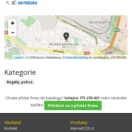
IČ:
66768284
+
-
Leaflet
| © GIScience Heidelberg, ©
OpenStreetMap
& contributors, CC-BY-SA
Kategorie
Regály, police
Chcete přidat firmu do katalogu?
Volejte 771 270 421
nebo stiskněte
tlačítko
Přihlásit se a přidat firmu
Mediatel
Produkty
Kontakt
Internet123.cz