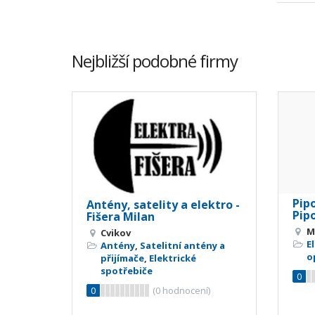
Nejbližší podobné firmy
Pipo
Antény, satelity a elektro -
Pipo
Fišera Milan
M
Cvikov
E
Antény
,
Satelitní antény a
o
přijímače
,
Elektrické
spotřebiče
0
0
(
0
hodnocení)