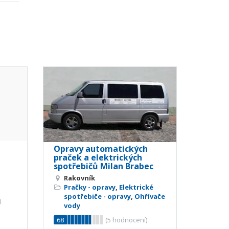
Opravy automatických
praček a elektrických
spotřebičů Milan Brabec
Rakovník
Pračky - opravy
,
Elektrické
spotřebiče - opravy
,
Ohřívače
)
vody
68
(
5
hodnocení)