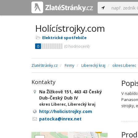
Holícístrojky.com
Elektrické spotřebiče
0
(
0
hodnocení)
ZlatéStránky.cz
Firmy
Liberecký kraj
okres Liberec
Popi
Kontakty
Na Žižkově 151, 463 43 Český
V nabídc
Dub-Český Dub IV
Panasoni
okres Liberec, Liberecký kraj
strojky, 
http://holicistrojky.com
patocka@inrex.net
Prod