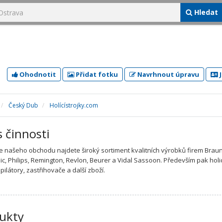
Hledat
Ohodnotit
Přidat fotku
Navrhnout úpravu
J
Český Dub
Holícístrojky.com
s činnosti
e našeho obchodu najdete široký sortiment kvalitních výrobků firem Braun
c, Philips, Remington, Revlon, Beurer a Vidal Sassoon. Především pak holi
epilátory, zastřihovače a další zboží.
ukty