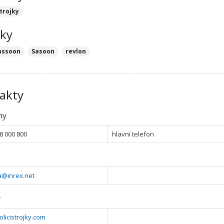
strojky
ky
sassoon
Sasoon
revlon
akty
ny
8 000 800
hlavní telefon
a@inrex.net
y
holicistrojky.com