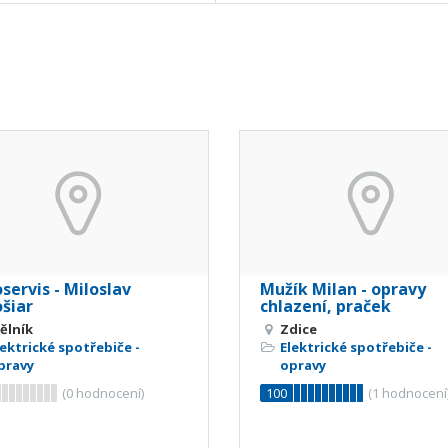
servis - Miloslav
Mužík Milan - opravy
šiar
chlazení, praček
ělník
Zdice
lektrické spotřebiče -
Elektrické spotřebiče -
pravy
opravy
(
0
hodnocení)
100
(
1
hodnocení