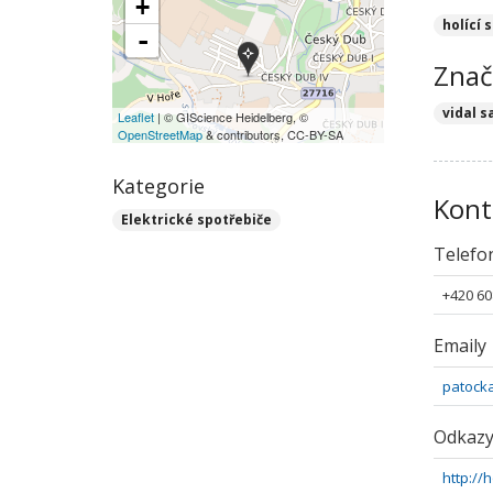
+
holící 
-
Znač
vidal 
Leaflet
| © GIScience Heidelberg, ©
OpenStreetMap
& contributors, CC-BY-SA
Kategorie
Kont
Elektrické spotřebiče
Telefo
+420 60
Emaily
patock
Odkaz
http://