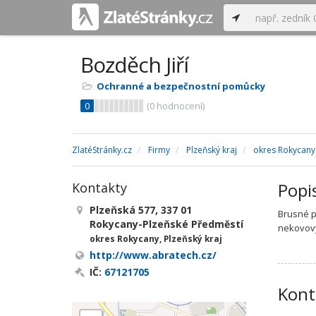
Bozděch Jiří
Ochranné a bezpečnostní pomůcky
0
(
0
hodnocení)
ZlatéStránky.cz
Firmy
Plzeňský kraj
okres Rokycany
Popi
Kontakty
Plzeňská 577, 337 01
Brusné p
Rokycany-Plzeňské Předměstí
nekovový
okres Rokycany, Plzeňský kraj
http://www.abratech.cz/
IČ:
67121705
Kont