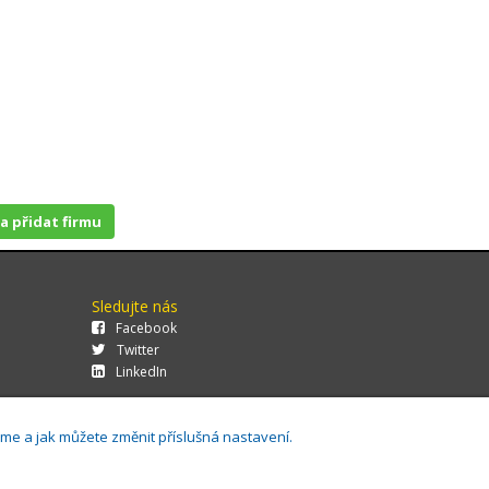
 a přidat firmu
Sledujte nás
Facebook
Twitter
LinkedIn
áme a jak můžete změnit příslušná nastavení.
29.0.143,
Cookies