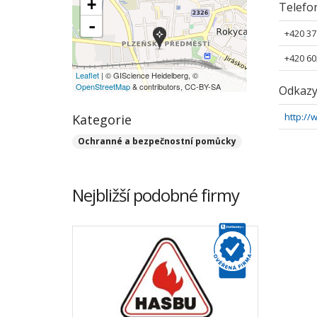
+
Telefo
-
+420 37
+420 60
Leaflet
| © GIScience Heidelberg, ©
OpenStreetMap
& contributors, CC-BY-SA
Odkaz
http://
Kategorie
Ochranné a bezpečnostní pomůcky
Nejbližší podobné firmy