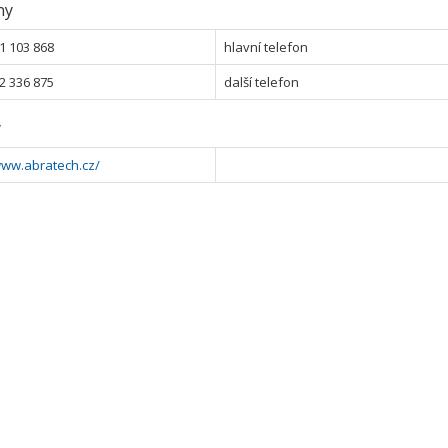
ny
1 103 868
hlavní telefon
2 336 875
další telefon
y
www.abratech.cz/