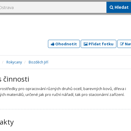
Hledat
Ohodnotit
Přidat fotku
Nav
Rokycany
Bozděch Jiří
s činnosti
rostředky pro opracování různých druhů ocelí, barevných kovů, dřeva i
ch materiálů, určené jak pro ruční nářadí, tak pro stacionární zařízení.
akty