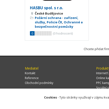
HASBU spol. s r.o.
České Budějovice
Požární ochrana - zařízení,
služby
,
Policie ČR
,
Ochranné a
bezpečnostní pomůcky
0
(
0
hodnocení)
Chcete přidat fi
Mediatel
Produkt
Kontakt
Internet1
Reference
Online ka
Obchodní podmínky
PPC kam
Sociální s
Cookies
- Tyto stránky využívají v zájmu kva
© 2026 MEDIATEL