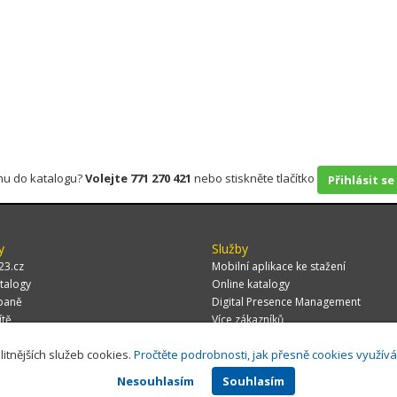
rmu do katalogu?
Volejte 771 270 421
nebo stiskněte tlačítko
Přihlásit se
y
Služby
23.cz
Mobilní aplikace ke stažení
talogy
Online katalogy
paně
Digital Presence Management
ítě
Více zákazníků
litnějších služeb cookies.
Pročtěte podrobnosti, jak přesně cookies využív
Nesouhlasím
Souhlasím
 CZ, s.r.o.,
Za Potokem 46/4, 106 00 Praha 10, tel.: +420 771 270 421, verze 1.