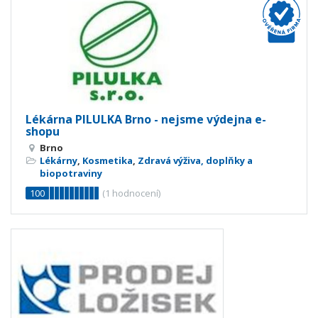
Lékárna PILULKA Brno - nejsme výdejna e-
shopu
Brno
Lékárny
,
Kosmetika
,
Zdravá výživa, doplňky a
biopotraviny
100
(
1
hodnocení)