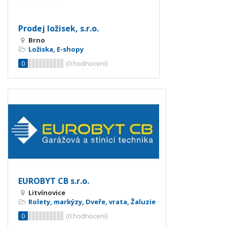
Prodej ložisek, s.r.o.
Brno
Ložiska
,
E-shopy
0
(
0
hodnocení)
EUROBYT CB s.r.o.
Litvínovice
Rolety, markýzy
,
Dveře, vrata
,
Žaluzie
0
(
0
hodnocení)