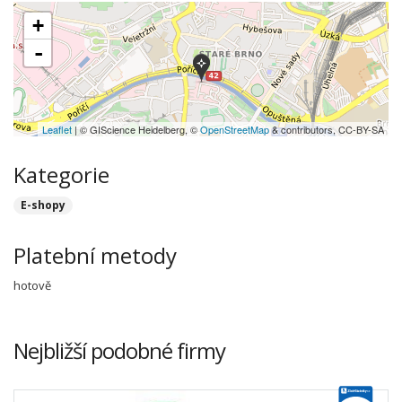
+
-
Leaflet
| © GIScience Heidelberg, ©
OpenStreetMap
& contributors, CC-BY-SA
Kategorie
E-shopy
Platební metody
hotově
Nejbližší podobné firmy