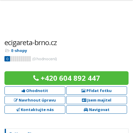
ecigareta-brno.cz
E-shopy
0
(
0
hodnocení)
+420 604 892 447
Ohodnotit
Přidat fotku
Navrhnout úpravu
Jsem majitel
Kontaktujte nás
Navigovat