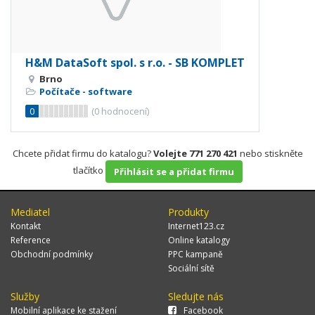
H&M DataSoft spol. s r.o. - SB KOMPLET
Brno
Počítače - software
0
(
0
hodnocení)
Chcete přidat firmu do katalogu?
Volejte 771 270 421
nebo stiskněte
tlačítko
Přihlásit se a přidat firmu
Mediatel
Produkty
Kontakt
Internet123.cz
Reference
Online katalogy
Obchodní podmínky
PPC kampaně
Sociální sítě
Služby
Sledujte nás
Mobilní aplikace ke stažení
Facebook