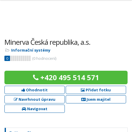
Minerva Česká republika, a.s.
Informační systémy
0
(
0
hodnocení)
+420 495 514 571
Ohodnotit
Přidat fotku
Navrhnout úpravu
Jsem majitel
Navigovat