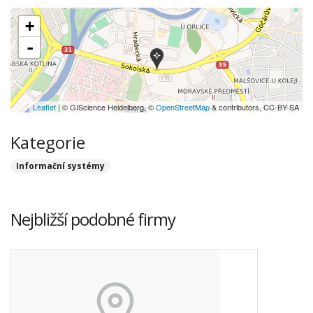
+
-
Leaflet
| © GIScience Heidelberg, ©
OpenStreetMap
& contributors, CC-BY-SA
Kategorie
Informační systémy
Nejbližší podobné firmy