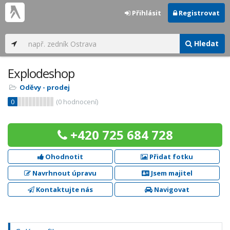
Přihlásit
Registrovat
Hledat
Explodeshop
Oděvy - prodej
0
(
0
hodnocení)
+420 725 684 728
Ohodnotit
Přidat fotku
Navrhnout úpravu
Jsem majitel
Kontaktujte nás
Navigovat