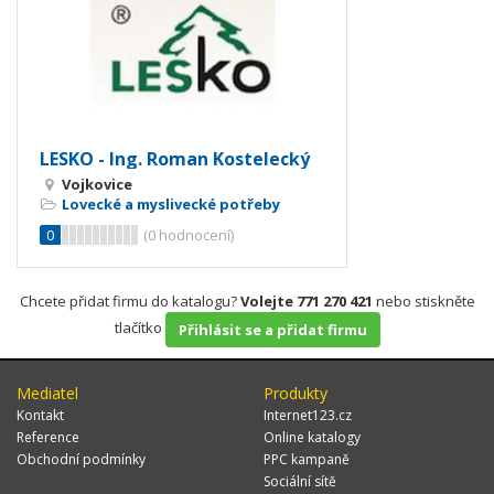
LESKO - Ing. Roman Kostelecký
Vojkovice
Lovecké a myslivecké potřeby
0
(
0
hodnocení)
Chcete přidat firmu do katalogu?
Volejte 771 270 421
nebo stiskněte
tlačítko
Přihlásit se a přidat firmu
Mediatel
Produkty
Kontakt
Internet123.cz
Reference
Online katalogy
Obchodní podmínky
PPC kampaně
Sociální sítě