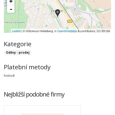
+
-
Leaflet
| © GIScience Heidelberg, ©
OpenStreetMap
& contributors, CC-BY-SA
Kategorie
Oděvy - prodej
Platební metody
hotově
Nejbližší podobné firmy