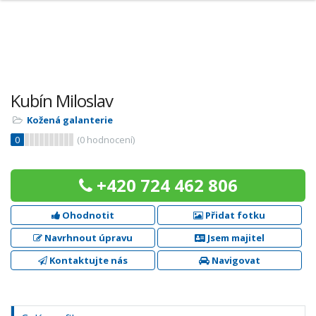
Kubín Miloslav
Kožená galanterie
0
(
0
hodnocení)
+420 724 462 806
Ohodnotit
Přidat fotku
Navrhnout úpravu
Jsem majitel
Kontaktujte nás
Navigovat