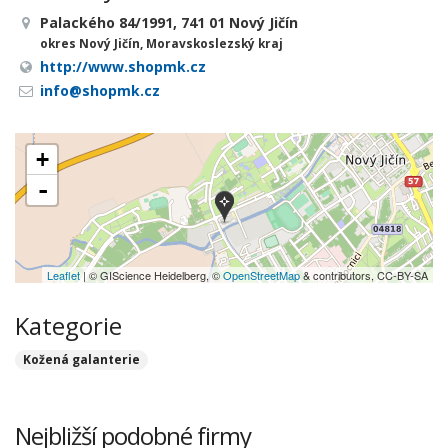
Palackého 84/1991, 741 01 Nový Jičín
okres Nový Jičín, Moravskoslezský kraj
http://www.shopmk.cz
info@shopmk.cz
+
-
Leaflet
| © GIScience Heidelberg, ©
OpenStreetMap
& contributors, CC-BY-SA
Kategorie
Kožená galanterie
Nejbližší podobné firmy