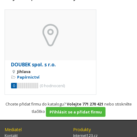
DOUBEK spol. s r.o.
Jihlava
Papírnictví
0
(
0
hodnocení)
Chcete přidat firmu do katalogu?
Volejte 771 270 421
nebo stiskněte
tlačítko
Přihlásit se a přidat firmu
Mediatel
Produkty
Kontakt
Internet123.cz