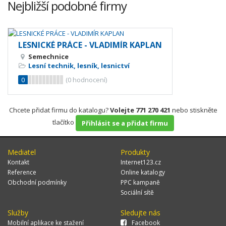
Nejbližší podobné firmy
LESNICKÉ PRÁCE - VLADIMÍR KAPLAN
Semechnice
Lesní technik, lesník, lesnictví
0
(
0
hodnocení)
Chcete přidat firmu do katalogu?
Volejte 771 270 421
nebo stiskněte
tlačítko
Přihlásit se a přidat firmu
Mediatel
Produkty
Kontakt
Internet123.cz
Reference
Online katalogy
Obchodní podmínky
PPC kampaně
Sociální sítě
Služby
Sledujte nás
Mobilní aplikace ke stažení
Facebook