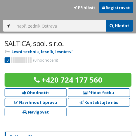
Přihlásit
Registrovat
Hledat
SALTICA, spol. s r.o.
Lesní technik, lesník, lesnictví
0
(
0
hodnocení)
+420 724 177 560
Ohodnotit
Přidat fotku
Navrhnout úpravu
Kontaktujte nás
Navigovat