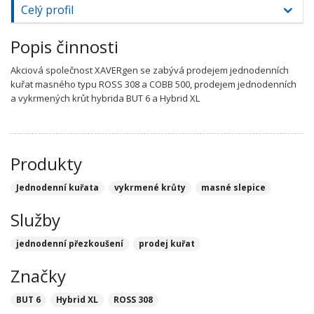
Celý profil
Popis činnosti
Akciová společnost XAVERgen se zabývá prodejem jednodenních
kuřat masného typu ROSS 308 a COBB 500, prodejem jednodenních
a vykrmených krůt hybrida BUT 6 a Hybrid XL
Produkty
Jednodenní kuřata
vykrmené krůty
masné slepice
Služby
jednodenní přezkoušení
prodej kuřat
Značky
BUT 6
Hybrid XL
ROSS 308