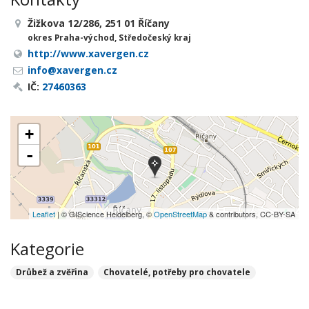
Žižkova 12/286, 251 01 Říčany
okres Praha-východ, Středočeský kraj
http://www.xavergen.cz
info@xavergen.cz
IČ:
27460363
+
-
Leaflet
| © GIScience Heidelberg, ©
OpenStreetMap
& contributors, CC-BY-SA
Kategorie
Drůbež a zvěřina
Chovatelé, potřeby pro chovatele