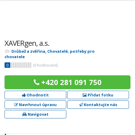
XAVERgen, a.s.
Drůbež a zvěřina
,
Chovatelé, potřeby pro
chovatele
0
(
0
hodnocení)
+420 281 091 750
Ohodnotit
Přidat fotku
Navrhnout úpravu
Kontaktujte nás
Navigovat