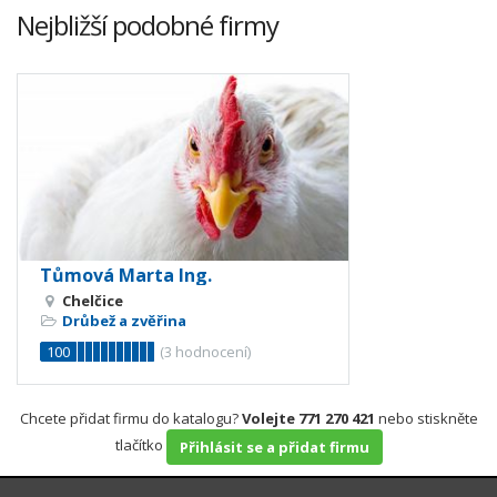
Nejbližší podobné firmy
Tůmová Marta Ing.
Chelčice
Drůbež a zvěřina
100
(
3
hodnocení)
Chcete přidat firmu do katalogu?
Volejte 771 270 421
nebo stiskněte
tlačítko
Přihlásit se a přidat firmu