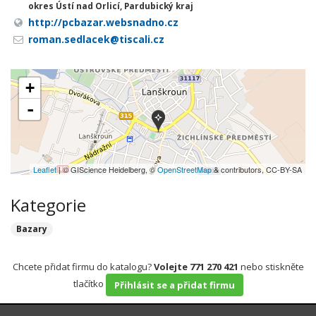
okres Ústí nad Orlicí, Pardubický kraj
http://pcbazar.websnadno.cz
roman.sedlacek@tiscali.cz
+
-
Leaflet
| © GIScience Heidelberg, ©
OpenStreetMap
& contributors, CC-BY-SA
Kategorie
Bazary
Chcete přidat firmu do katalogu?
Volejte 771 270 421
nebo stiskněte
tlačítko
Přihlásit se a přidat firmu