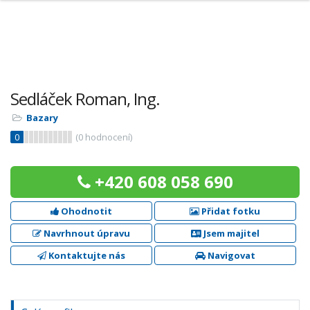
Sedláček Roman, Ing.
Bazary
0
(
0
hodnocení)
+420 608 058 690
Ohodnotit
Přidat fotku
Navrhnout úpravu
Jsem majitel
Kontaktujte nás
Navigovat