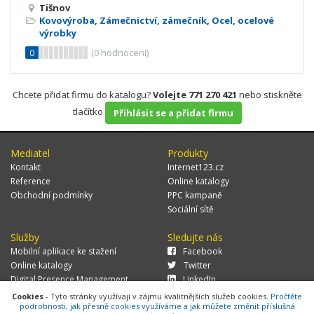
Tišnov
Kovovýroba
,
Zámečnictví, zámečník
,
Ocel, ocelové
výrobky
0
(
0
hodnocení)
Chcete přidat firmu do katalogu?
Volejte 771 270 421
nebo stiskněte
tlačítko
Přihlásit se a přidat firmu
Mediatel
Produkty
Kontakt
Internet123.cz
Reference
Online katalogy
Obchodní podmínky
PPC kampaně
Sociální sítě
Služby
Sledujte nás
Mobilní aplikace ke stažení
Facebook
Online katalogy
Twitter
Digital Presence Management
LinkedIn
Více zákazníků
Cookies
- Tyto stránky využívají v zájmu kvalitnějších služeb cookies.
Pročtěte
podrobnosti, jak přesně cookies využíváme a jak můžete změnit příslušná