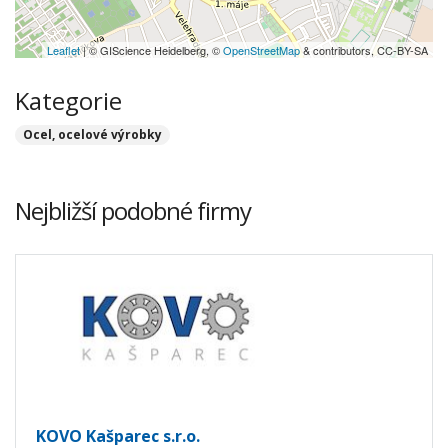
Leaflet
| © GIScience Heidelberg, ©
OpenStreetMap
& contributors, CC-BY-SA
Kategorie
Ocel, ocelové výrobky
Nejbližší podobné firmy
KOVO Kašparec s.r.o.