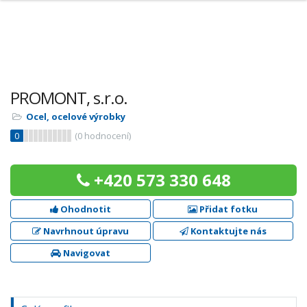
PROMONT, s.r.o.
Ocel, ocelové výrobky
0
(
0
hodnocení)
+420 573 330 648
Ohodnotit
Přidat fotku
Navrhnout úpravu
Kontaktujte nás
Navigovat