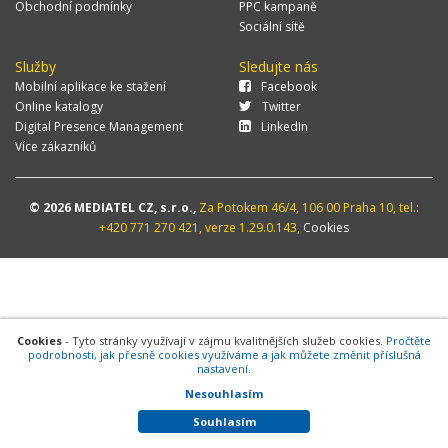
Obchodní podmínky
PPC kampaně
Sociální sítě
Služby
Sledujte nás
Mobilní aplikace ke stažení
Facebook
Online katalogy
Twitter
Digital Presence Management
LinkedIn
Více zákazníků
© 2026 MEDIATEL CZ, s.r.o.,
Za Potokem 46/4, 106 00 Praha 10, tel.:
+420 771 270 421, verze 1.29.0.143,
Cookies
Cookies
- Tyto stránky využívají v zájmu kvalitnějších služeb cookies.
Pročtěte
podrobnosti, jak přesně cookies využíváme a jak můžete změnit příslušná
nastavení.
Nesouhlasím
Souhlasím