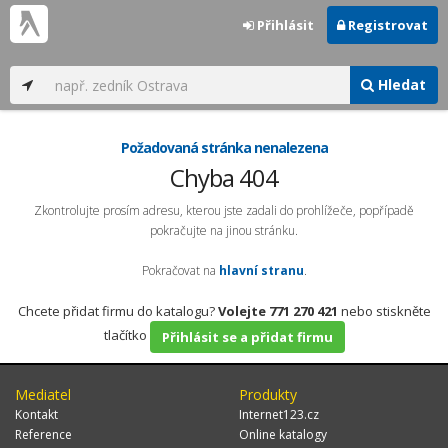
Přihlásit
Registrovat
Hledat
Požadovaná stránka nenalezena
Chyba 404
Zkontrolujte prosím adresu, kterou jste zadali do prohlížeče, popřípadě
pokračujte na jinou stránku.
Pokračovat na
hlavní stranu
.
Chcete přidat firmu do katalogu?
Volejte 771 270 421
nebo stiskněte
tlačítko
Přihlásit se a přidat firmu
Mediatel
Produkty
Kontakt
Internet123.cz
Reference
Online katalogy