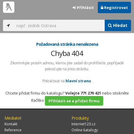
Přihlásit
Registrovat
Hledat
Požadovaná stránka nenalezena
Chyba 404
Zkontrolujte prosím adresu, kterou jste zadali do prohlížeče, popřípadě
pokračujte na jinou stránku.
Pokračovat na
hlavní stranu
.
Chcete přidat firmu do katalogu?
Volejte 771 270 421
nebo stiskněte
tlačítko
Přihlásit se a přidat firmu
Mediatel
Produkty
Kontakt
Internet123.cz
Reference
Online katalogy