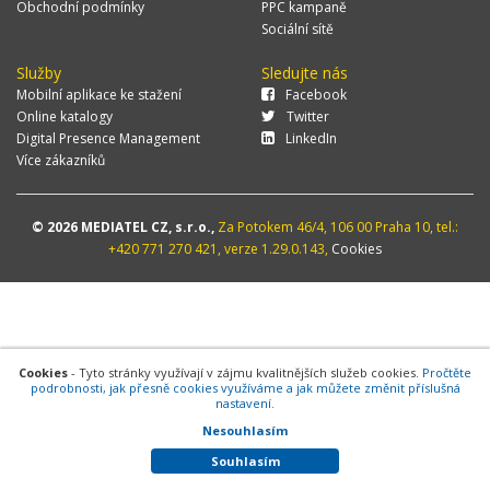
Obchodní podmínky
PPC kampaně
Sociální sítě
Služby
Sledujte nás
Mobilní aplikace ke stažení
Facebook
Online katalogy
Twitter
Digital Presence Management
LinkedIn
Více zákazníků
© 2026 MEDIATEL CZ, s.r.o.,
Za Potokem 46/4, 106 00 Praha 10, tel.:
+420 771 270 421, verze 1.29.0.143,
Cookies
Cookies
- Tyto stránky využívají v zájmu kvalitnějších služeb cookies.
Pročtěte
podrobnosti, jak přesně cookies využíváme a jak můžete změnit příslušná
nastavení.
Nesouhlasím
Souhlasím