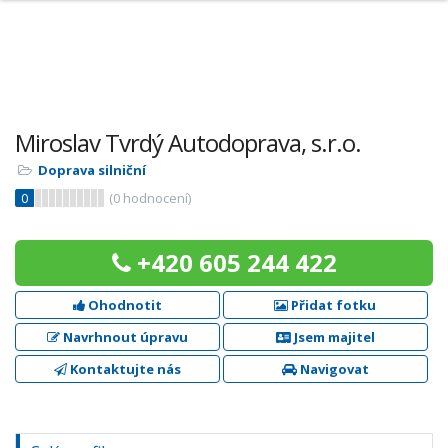
Miroslav Tvrdý Autodoprava, s.r.o.
Doprava silniční
0
(
0
hodnocení)
+420 605 244 422
Ohodnotit
Přidat fotku
Navrhnout úpravu
Jsem majitel
Kontaktujte nás
Navigovat