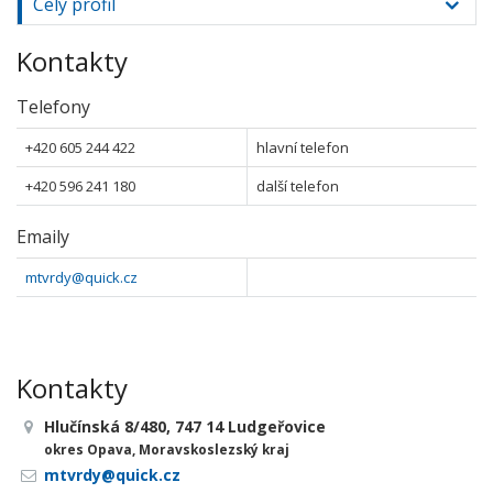
Celý profil
Kontakty
Telefony
+420 605 244 422
hlavní telefon
+420 596 241 180
další telefon
Emaily
mtvrdy@quick.cz
Kontakty
Hlučínská 8/480, 747 14 Ludgeřovice
okres Opava, Moravskoslezský kraj
mtvrdy@quick.cz