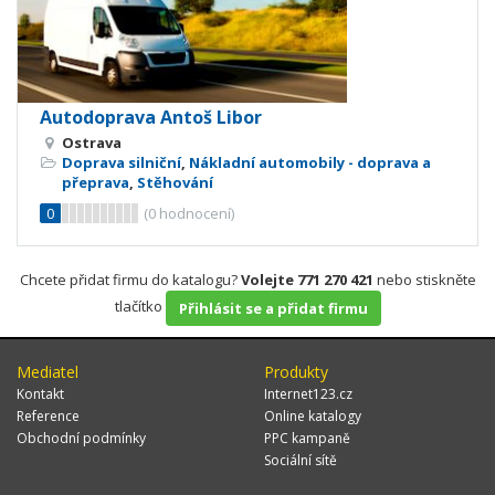
Autodoprava Antoš Libor
Ostrava
Doprava silniční
,
Nákladní automobily - doprava a
přeprava
,
Stěhování
0
(
0
hodnocení)
Chcete přidat firmu do katalogu?
Volejte 771 270 421
nebo stiskněte
tlačítko
Přihlásit se a přidat firmu
Mediatel
Produkty
Kontakt
Internet123.cz
Reference
Online katalogy
Obchodní podmínky
PPC kampaně
Sociální sítě