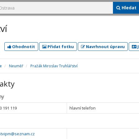
Hledat
ví
Ohodnotit
Přidat fotku
Navrhnout úpravu
J
e
Neuměř
Pražák Miroslav Truhlářství
akty
ny
3 191 119
hlavní telefon
rstvipm@seznam.cz