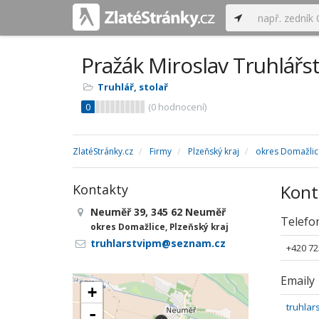
Pražák Miroslav Truhlářst
Truhlář, stolař
0
(
0
hodnocení)
ZlatéStránky.cz
Firmy
Plzeňský kraj
okres Domažlic
Kont
Kontakty
Neuměř 39, 345 62 Neuměř
Telefo
okres Domažlice, Plzeňský kraj
truhlarstvipm@seznam.cz
+420 72
Emaily
+
truhla
-