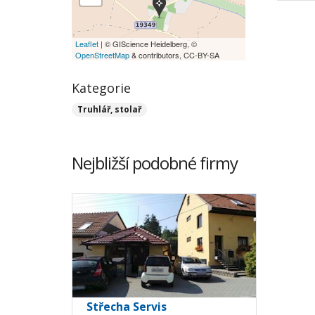
Leaflet
| © GIScience Heidelberg, ©
OpenStreetMap
& contributors, CC-BY-SA
Kategorie
Truhlář, stolař
Nejbližší podobné firmy
Střecha Servis