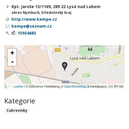
Kpt. Jaroše 13/1169, 289 22 Lysá nad Labem
okres Nymburk, Středočeský kraj
http://www.kempe.cz
kempe@seznam.cz
IČ:
15934683
+
-
Leaflet
| © GIScience Heidelberg, ©
OpenStreetMap
& contributors, CC-BY-SA
Kategorie
Cukrovinky