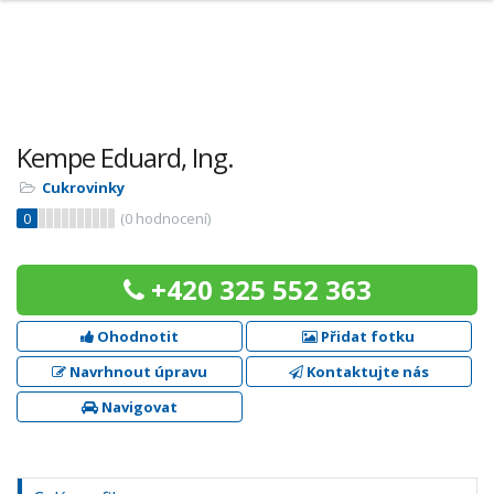
Kempe Eduard, Ing.
Cukrovinky
0
(
0
hodnocení)
+420 325 552 363
Ohodnotit
Přidat fotku
Navrhnout úpravu
Kontaktujte nás
Navigovat