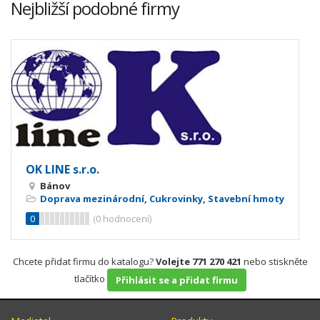
Nejbližší podobné firmy
OK LINE s.r.o.
Bánov
Doprava mezinárodní
,
Cukrovinky
,
Stavební hmoty
0
(
0
hodnocení)
Chcete přidat firmu do katalogu?
Volejte 771 270 421
nebo stiskněte
tlačítko
Přihlásit se a přidat firmu