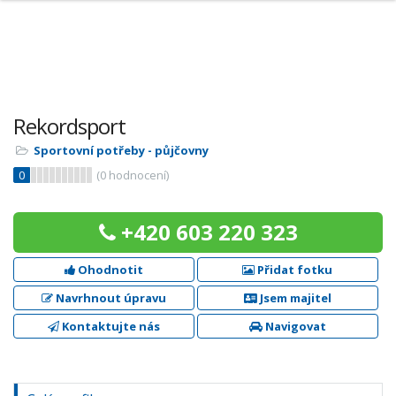
Rekordsport
Sportovní potřeby - půjčovny
0
(
0
hodnocení)
+420 603 220 323
Ohodnotit
Přidat fotku
Navrhnout úpravu
Jsem majitel
Kontaktujte nás
Navigovat