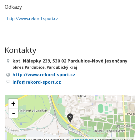
Odkazy
http://www.rekord-sport.cz
Kontakty
kpt. Nálepky 239, 530 02 Pardubice-Nové Jesenčany
okres Pardubice, Pardubický kraj
http://www.rekord-sport.cz
info@rekord-sport.cz
+
-
Leaflet
| © GIScience Heidelberg, ©
OpenStreetMap
& contributors, CC-BY-SA