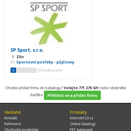
SP Sport, s.r.o.
Zlín
Sportovní potřeby - půjčovny
0
(
0
hodnocení)
Chcete přidat firmu do katalogu?
Volejte 771 270 421
nebo stiskněte
tlačítko
Přihlásit se a přidat firmu
Mediatel
Produkty
Kontakt
Internet123.cz
Reference
Online katalogy
Obchodní podmínky
PPC kampaně