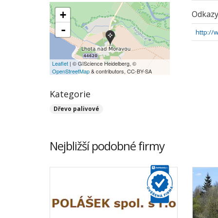
+
Odkaz
-
http://
Leaflet
| © GIScience Heidelberg, ©
OpenStreetMap
& contributors, CC-BY-SA
Kategorie
Dřevo palivové
Nejbližší podobné firmy