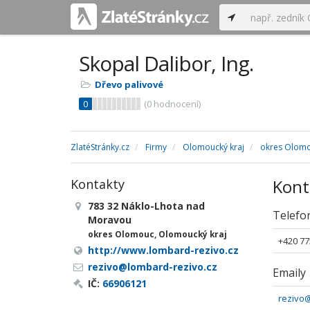
Skopal Dalibor, Ing.
Dřevo palivové
0
(
0
hodnocení)
ZlatéStránky.cz
Firmy
Olomoucký kraj
okres Olom
Kont
Kontakty
783 32 Náklo-Lhota nad
Telefo
Moravou
okres Olomouc, Olomoucký kraj
+420 77
http://www.lombard-rezivo.cz
rezivo@lombard-rezivo.cz
Emaily
IČ:
66906121
rezivo