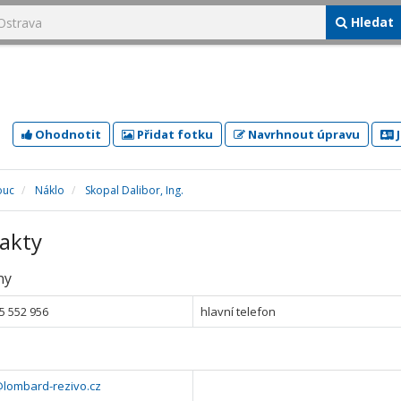
Hledat
Ohodnotit
Přidat fotku
Navrhnout úpravu
J
ouc
Náklo
Skopal Dalibor, Ing.
akty
ny
5 552 956
hlavní telefon
@lombard-rezivo.cz