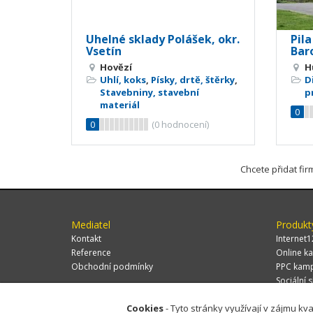
Uhelné sklady Polášek, okr.
Pila
Vsetín
Bar
Hovězí
H
Uhlí, koks
,
Písky, drtě, štěrky
,
D
Stavebniny, stavební
p
materiál
0
0
(
0
hodnocení)
Chcete přidat fi
Mediatel
Produkt
Kontakt
Internet1
Reference
Online ka
Obchodní podmínky
PPC kam
Sociální s
Cookies
- Tyto stránky využívají v zájmu kva