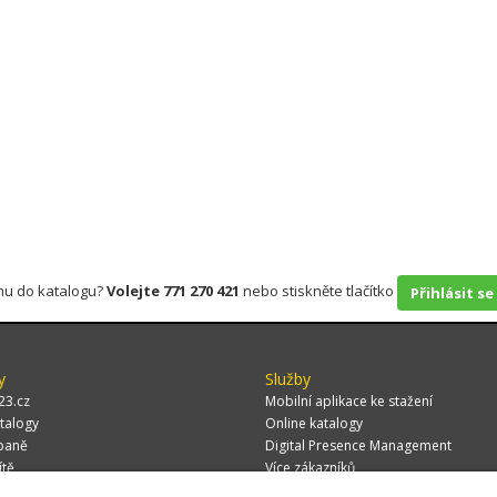
rmu do katalogu?
Volejte 771 270 421
nebo stiskněte tlačítko
Přihlásit se
y
Služby
23.cz
Mobilní aplikace ke stažení
talogy
Online katalogy
paně
Digital Presence Management
ítě
Více zákazníků