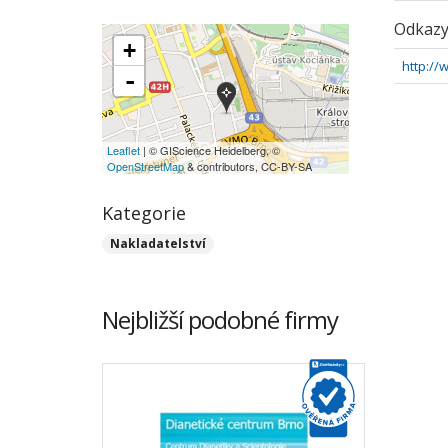
Odkaz
+
http://
-
Leaflet
| © GIScience Heidelberg, ©
OpenStreetMap
& contributors, CC-BY-SA
Kategorie
Nakladatelství
Nejbližší podobné firmy