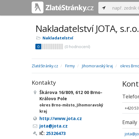
Nakladatelství JOTA, s.r.o.
Nakladatelství
0
(
0
hodnocení)
ZlatéStránky.cz
Firmy
Jihomoravský kraj
okres Brn
Kont
Kontakty
Škárova 16/809, 612 00 Brno-
Telefo
Královo Pole
okres Brno-město, Jihomoravský
+420 53
kraj
http://www.jota.cz
Emaily
jota@jota.cz
IČ:
25326473
jota@jo