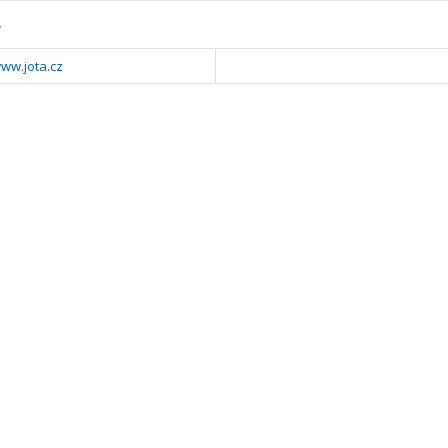
y
www.jota.cz