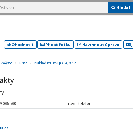
Hledat
Ohodnotit
Přidat fotku
Navrhnout úpravu
J
o-město
Brno
Nakladatelství JOTA, s.r.o.
akty
ny
9 086 580
hlavní telefon
ta.cz