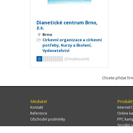
Dianetické centrum Brno,
z.s.
Brno
Církevní organizace a církevní
potřeby
,
Kurzy a školení
,
Vydavatelství
0
(
0
hodnocení)
Chcete přidat fi
Mediatel
Produkt
Kontakt
Internet1
Reference
Online ka
Obchodní podmínky
PPC kam
Sociální s