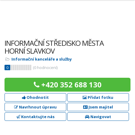
INFORMAČNÍ STŘEDISKO MĚSTA
HORNÍ SLAVKOV
Informační kanceláře a služby
0
(
0
hodnocení)
+420 352 688 130
Ohodnotit
Přidat fotku
Navrhnout úpravu
Jsem majitel
Kontaktujte nás
Navigovat