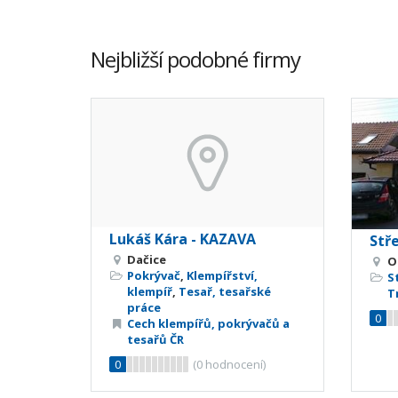
Nejbližší podobné firmy
Lukáš Kára - KAZAVA
Stř
Dačice
O
Pokrývač
,
Klempířství,
S
klempíř
,
Tesař, tesařské
T
práce
0
Cech klempířů, pokrývačů a
tesařů ČR
0
(
0
hodnocení)