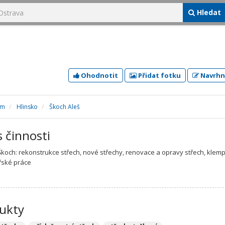
Hledat
Ohodnotit
Přidat fotku
Navrhn
im
Hlinsko
Škoch Aleš
s činnosti
Škoch: rekonstrukce střech, nové střechy, renovace a opravy střech, klempí
řské práce
ukty