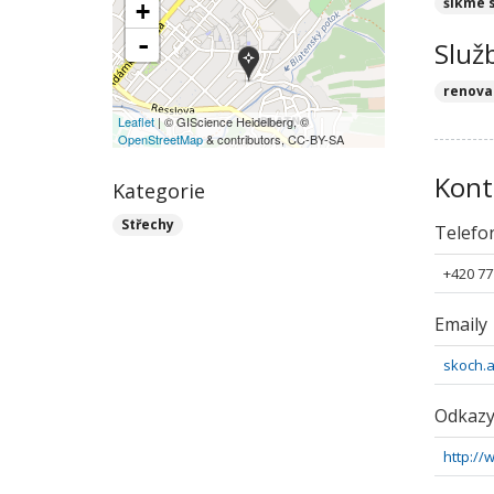
šikmé 
+
-
Služ
renova
Leaflet
| © GIScience Heidelberg, ©
OpenStreetMap
& contributors, CC-BY-SA
Kont
Kategorie
Střechy
Telefo
+420 77
Emaily
skoch.
Odkaz
http://