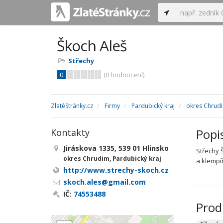
Škoch Aleš
Střechy
0
(
0
hodnocení)
ZlatéStránky.cz
Firmy
Pardubický kraj
okres Chrud
Popi
Kontakty
Jiráskova 1335, 539 01 Hlinsko
Střechy 
okres Chrudim, Pardubický kraj
a klempí
http://www.strechy-skoch.cz
skoch.ales@gmail.com
IČ:
74553488
Prod