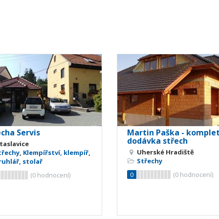
echa Servis
Martin Paška - komplet
dodávka střech
taslavice
Uherské Hradiště
třechy
,
Klempířství, klempíř
,
Střechy
ruhlář, stolař
0
(
0
hodnocení)
(
0
hodnocení)