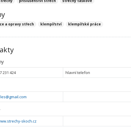
střechy
příslušenství střech
střechy taškové
by
ce a opravy střech
klempířství
klempířské práce
akty
ny
7 231 424
hlavní telefon
ales@gmail.com
y
www.strechy-skoch.cz