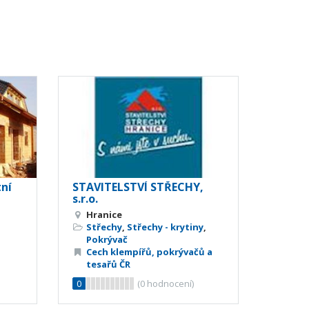
ní
STAVITELSTVÍ STŘECHY,
s.r.o.
Hranice
Střechy
,
Střechy - krytiny
,
Pokrývač
Cech klempířů, pokrývačů a
tesařů ČR
0
(
0
hodnocení)