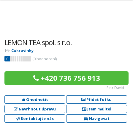
LEMON TEA spol. s r.o.
Cukrovinky
0
(
0
hodnocení)
+420 736 756 913
Petr David
Ohodnotit
Přidat fotku
Navrhnout úpravu
Jsem majitel
Kontaktujte nás
Navigovat