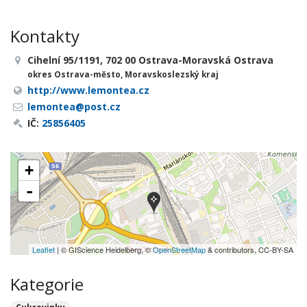
Kontakty
Cihelní 95/1191, 702 00 Ostrava-Moravská Ostrava
okres Ostrava-město, Moravskoslezský kraj
http://www.lemontea.cz
lemontea@post.cz
IČ:
25856405
+
-
Leaflet
| © GIScience Heidelberg, ©
OpenStreetMap
& contributors, CC-BY-SA
Kategorie