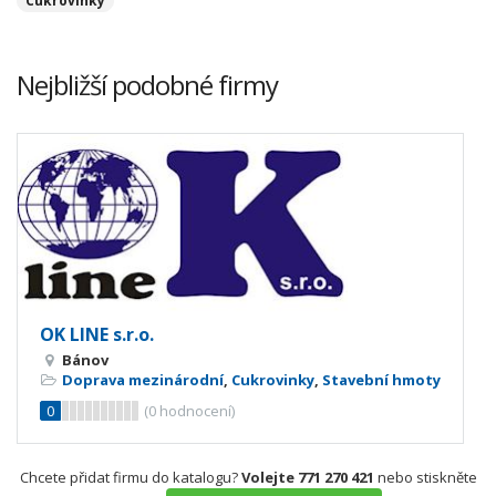
Cukrovinky
Nejbližší podobné firmy
OK LINE s.r.o.
Bánov
Doprava mezinárodní
,
Cukrovinky
,
Stavební hmoty
0
(
0
hodnocení)
Chcete přidat firmu do katalogu?
Volejte 771 270 421
nebo stiskněte