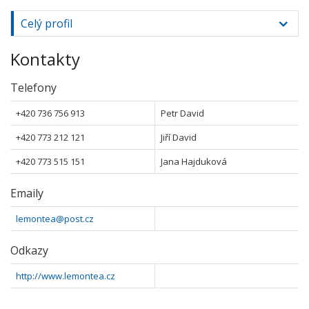
Celý profil
Kontakty
Telefony
+420 736 756 913
Petr David
+420 773 212 121
Jiří David
+420 773 515 151
Jana Hajduková
Emaily
lemontea@post.cz
Odkazy
http://www.lemontea.cz