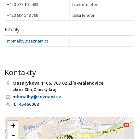
+420 577 105 483
hlavní telefon
+420 604 548 769
další telefon
Emaily
mbmalby@seznam.cz
Kontakty
Masarykova 1106, 763 02 Zlín-Malenovice
okres Zlín, Zlínský kraj
mbmalby@seznam.cz
IČ:
45466068
+
-