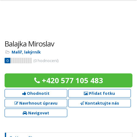
Balajka Miroslav
Malíř, lakýrník
0
(
0
hodnocení)
+420 577 105 483
Ohodnotit
Přidat fotku
Navrhnout úpravu
Kontaktujte nás
Navigovat