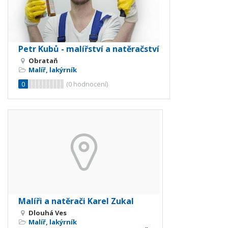
Petr Kubů - malířství a natěračství
Obrataň
Malíř, lakýrník
0
(
0
hodnocení)
Malíři a natěrači Karel Zukal
Dlouhá Ves
Malíř, lakýrník