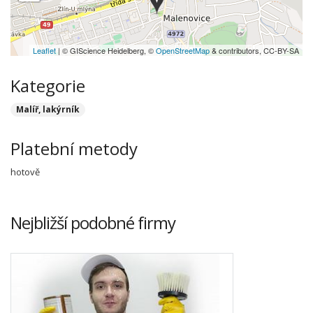
Leaflet
| © GIScience Heidelberg, ©
OpenStreetMap
& contributors, CC-BY-SA
Kategorie
Malíř, lakýrník
Platební metody
hotově
Nejbližší podobné firmy