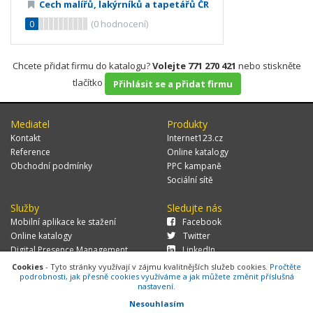
Cech malířů, lakýrníků a tapetářů ČR
0
(
0
hodnocení)
Chcete přidat firmu do katalogu?
Volejte 771 270 421
nebo stiskněte
tlačítko
Přihlásit se a přidat firmu
Mediatel
Produkty
Kontakt
Internet123.cz
Reference
Online katalogy
Obchodní podmínky
PPC kampaně
Sociální sítě
Služby
Sledujte nás
Mobilní aplikace ke stažení
Facebook
Online katalogy
Twitter
Digital Presence Management
LinkedIn
Více zákazníků
Cookies
- Tyto stránky využívají v zájmu kvalitnějších služeb cookies.
Pročtěte
podrobnosti, jak přesně cookies využíváme a jak můžete změnit příslušná
nastavení.
Nesouhlasím
© 2026 MEDIATEL CZ, s.r.o.,
Za Potokem 46/4, 106 00 Praha 10, tel.: