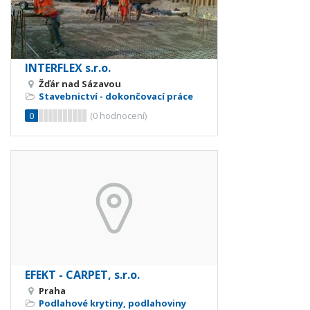
INTERFLEX s.r.o.
Žďár nad Sázavou
Stavebnictví - dokončovací práce
0
(
0
hodnocení)
EFEKT - CARPET, s.r.o.
Praha
Podlahové krytiny, podlahoviny