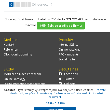
0
(
0
hodnocení)
Chcete přidat firmu do katalogu?
Volejte 771 270 421
nebo stiskněte
tlačítko
Přihlásit se a přidat firmu
Mediatel
Produkty
Kontakt
Internet123.cz
Reference
Online katalogy
Obchodní podmínky
PPC kampaně
Sociální sítě
Služby
Sledujte nás
Mobilní aplikace ke stažení
Facebook
Online katalogy
Twitter
Digital Presence Management
LinkedIn
Více zákazníků
Cookies
- Tyto stránky využívají v zájmu kvalitnějších služeb cookies.
Pročtěte
podrobnosti, jak přesně cookies využíváme a jak můžete změnit příslušná
nastavení.
Nesouhlasím
© 2026 MEDIATEL CZ, s.r.o.,
Za Potokem 46/4, 106 00 Praha 10, tel.:
+420 771 270 421, verze 1.29.0.143,
Cookies
Souhlasím