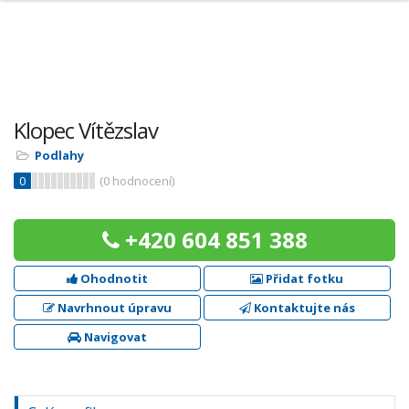
Klopec Vítězslav
Podlahy
0
(
0
hodnocení)
+420 604 851 388
Ohodnotit
Přidat fotku
Navrhnout úpravu
Kontaktujte nás
Navigovat