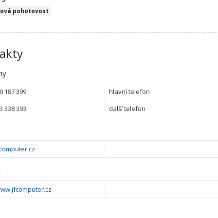
čová pohotovost
akty
ny
0 187 399
hlavní telefon
3 338 393
další telefon
fcomputer.cz
y
www.jfcomputer.cz