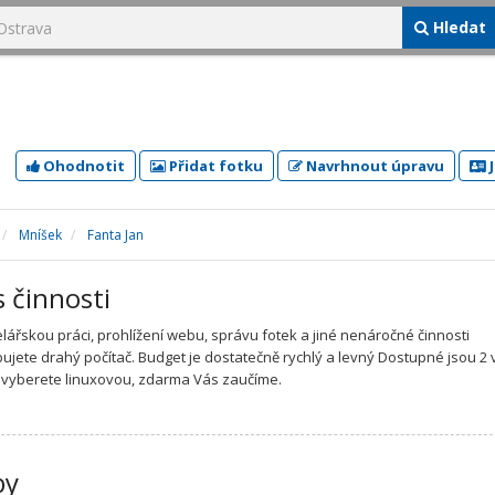
Hledat
Ohodnotit
Přidat fotku
Navrhnout úpravu
J
Mníšek
Fanta Jan
s činnosti
lářskou práci, prohlížení webu, správu fotek a jiné nenáročné činnosti
ujete drahý počítač. Budget je dostatečně rychlý a levný Dostupné jsou 2 
 vyberete linuxovou, zdarma Vás zaučíme.
by