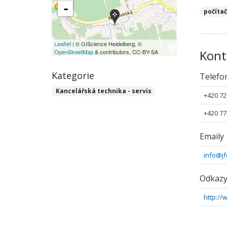
-
počíta
Leaflet
| © GIScience Heidelberg, ©
Kont
OpenStreetMap
& contributors, CC-BY-SA
Kategorie
Telefo
Kancelářská technika - servis
+420 72
+420 77
Emaily
info@j
Odkaz
http://