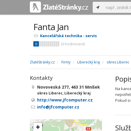
Fanta Jan
Kancelářská technika - servis
0
(
0
hodnocení)
ZlatéStránky.cz
Firmy
Liberecký kraj
okres Liberec
Popi
Kontakty
Novoveská 277, 463 31 Mníšek
Na kance
okres Liberec, Liberecký kraj
nepotřeb
http://www.jfcomputer.cz
Pokud si
info@jfcomputer.cz
Služ
+