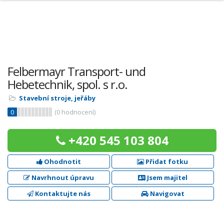
Felbermayr Transport- und
Hebetechnik, spol. s r.o.
Stavební stroje, jeřáby
0
(
0
hodnocení)
+420 545 103 804
Ohodnotit
Přidat fotku
Navrhnout úpravu
Jsem majitel
Kontaktujte nás
Navigovat