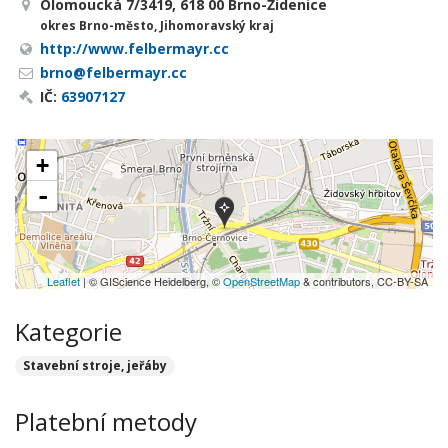
Olomoucká 7/3419, 618 00 Brno-Židenice
okres Brno-město, Jihomoravský kraj
http://www.felbermayr.cc
brno@felbermayr.cc
IČ:
63907127
+
-
Leaflet
| © GIScience Heidelberg, ©
OpenStreetMap
& contributors, CC-BY-SA
Kategorie
Stavební stroje, jeřáby
Platební metody