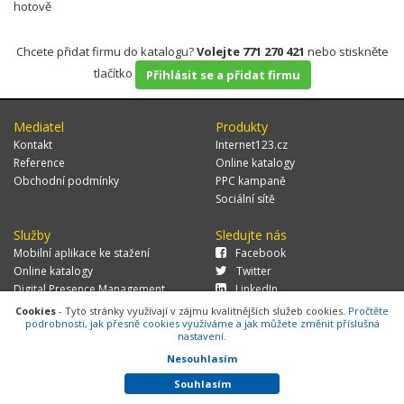
hotově
Chcete přidat firmu do katalogu?
Volejte 771 270 421
nebo stiskněte
tlačítko
Přihlásit se a přidat firmu
Mediatel
Produkty
Kontakt
Internet123.cz
Reference
Online katalogy
Obchodní podmínky
PPC kampaně
Sociální sítě
Služby
Sledujte nás
Mobilní aplikace ke stažení
Facebook
Online katalogy
Twitter
Digital Presence Management
LinkedIn
Více zákazníků
Cookies
- Tyto stránky využívají v zájmu kvalitnějších služeb cookies.
Pročtěte
podrobnosti, jak přesně cookies využíváme a jak můžete změnit příslušná
nastavení.
Nesouhlasím
© 2026 MEDIATEL CZ, s.r.o.,
Za Potokem 46/4, 106 00 Praha 10, tel.:
+420 771 270 421, verze 1.29.0.143,
Cookies
Souhlasím