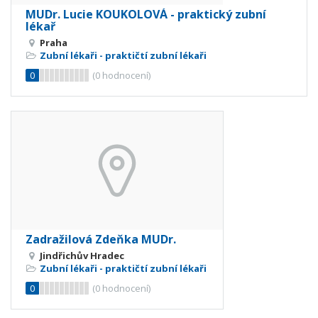
MUDr. Lucie KOUKOLOVÁ - praktický zubní
lékař
Praha
Zubní lékaři - praktičtí zubní lékaři
0
(
0
hodnocení)
Zadražilová Zdeňka MUDr.
Jindřichův Hradec
Zubní lékaři - praktičtí zubní lékaři
0
(
0
hodnocení)