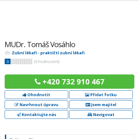
MUDr. Tomáš Vosáhlo
Zubní lékaři - praktičtí zubní lékaři
0
(
0
hodnocení)
+420 732 910 467
Ohodnotit
Přidat fotku
Navrhnout úpravu
Jsem majitel
Kontaktujte nás
Navigovat