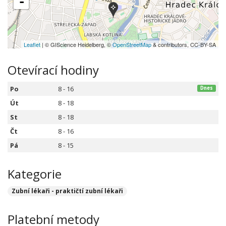
-
Leaflet
| © GIScience Heidelberg, ©
OpenStreetMap
& contributors, CC-BY-SA
Otevírací hodiny
Po
8 - 16
Dnes
Út
8 - 18
St
8 - 18
Čt
8 - 16
Pá
8 - 15
Kategorie
Zubní lékaři - praktičtí zubní lékaři
Platební metody