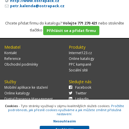
http://www.ostrapack.cz
petr.kalenda@ostrapack.cz
Chcete přidat firmu do katalogu?
Volejte 771 270 421
nebo stiskněte
tlačítko
Přihlásit se a přidat firmu
Mediatel
Produkty
Kontakt
Internet123.cz
Reference
Online katalogy
Obchodní podmínky
PPC kampaně
Sociální sítě
Služby
Sledujte nás
Mobilní aplikace ke stažení
Facebook
Online katalogy
Twitter
Digital Presence Management
LinkedIn
Více zákazníků
Cookies
- Tyto stránky využívají v zájmu kvalitnějších služeb cookies.
Pročtěte
podrobnosti, jak přesně cookies využíváme a jak můžete změnit příslušná
nastavení.
Nesouhlasím
© 2026 MEDIATEL CZ, s.r.o.,
Za Potokem 46/4, 106 00 Praha 10, tel.:
+420 771 270 421, verze 1.29.0.143,
Cookies