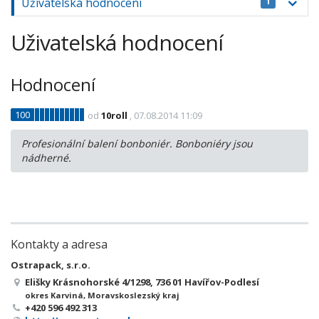
Uživatelská hodnocení
1
Uživatelská hodnocení
Hodnocení
100
od
10roll
, 07.08.2014 11:09
Profesionální balení bonboniér. Bonboniéry jsou
nádherné.
Kontakty a adresa
Ostrapack, s.r.o.
Elišky Krásnohorské 4/1298, 736 01 Havířov-Podlesí
okres Karviná, Moravskoslezský kraj
+420 596 492 313