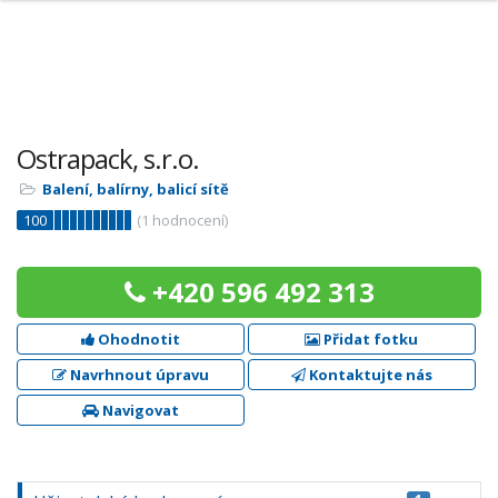
Ostrapack, s.r.o.
Balení, balírny, balicí sítě
100
(
1
hodnocení)
+420 596 492 313
Ohodnotit
Přidat fotku
Navrhnout úpravu
Kontaktujte nás
Navigovat