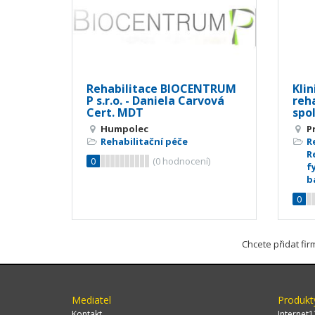
Rehabilitace BIOCENTRUM
Kli
P s.r.o. - Daniela Carvová
reh
Cert. MDT
spol.
Humpolec
P
Rehabilitační péče
R
R
0
(
0
hodnocení)
f
b
0
Chcete přidat fi
Mediatel
Produkt
Kontakt
Internet1