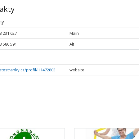
akty
ny
3 231 627
Main
3 580 591
Alt
y
testranky.cz/profil/H1472803
website