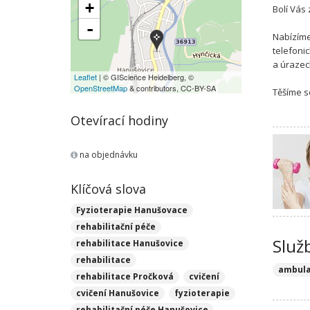
+
Bolí Vás
-
Nabízíme
telefoni
a úrazech
Leaflet
| © GIScience Heidelberg, ©
OpenStreetMap
& contributors, CC-BY-SA
Těšíme s
Otevírací hodiny
na objednávku
Klíčová slova
Fyzioterapie Hanušovace
rehabilitační péče
Služ
rehabilitace Hanušovice
rehabilitace
ambula
rehabilitace Pročková
cvičení
cvičení Hanušovice
fyzioterapie
rehabilitační péče Hanušovice