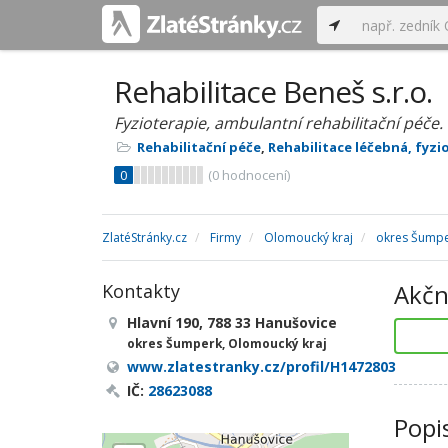
Rehabilitace Beneš s.r.o.
Fyzioterapie, ambulantní rehabilitační péče.
Rehabilitační péče
,
Rehabilitace léčebná, fyzio
0
(
0
hodnocení)
ZlatéStránky.cz
Firmy
Olomoucký kraj
okres Šump
Akčn
Kontakty
Hlavní 190, 788 33 Hanušovice
okres Šumperk, Olomoucký kraj
www.zlatestranky.cz/profil/H1472803
IČ:
28623088
Popi