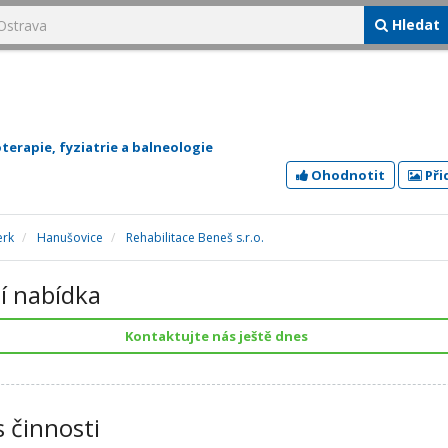
Hledat
terapie, fyziatrie a balneologie
Ohodnotit
Při
erk
Hanušovice
Rehabilitace Beneš s.r.o.
í nabídka
Kontaktujte nás ještě dnes
s činnosti