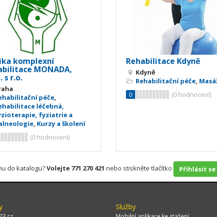
nika komplexní
Rehabilitace Kdyně
abilitace MONADA,
Kdyně
 s r.o.
Rehabilitační péče
,
Masá
raha
0
(
0
hodnocení)
ehabilitační péče
,
ehabilitace léčebná,
yzioterapie, fyziatrie a
alneologie
,
Kurzy a školení
(
0
hodnocení)
rmu do katalogu?
Volejte 771 270 421
nebo stiskněte tlačítko
Přihlásit se
y
Služby
23.cz
Mobilní aplikace ke stažení