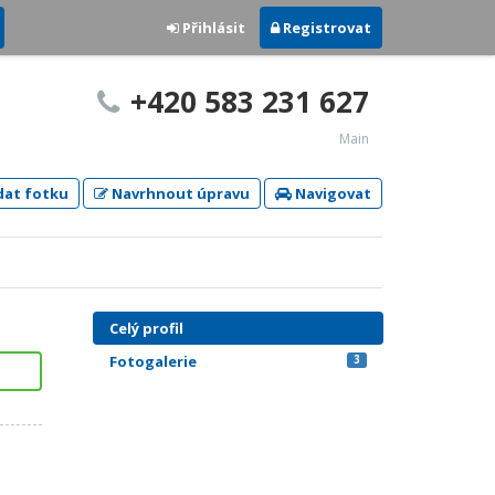
Přihlásit
Registrovat
+420 583 231 627
Main
dat fotku
Navrhnout úpravu
Navigovat
Celý profil
Fotogalerie
3