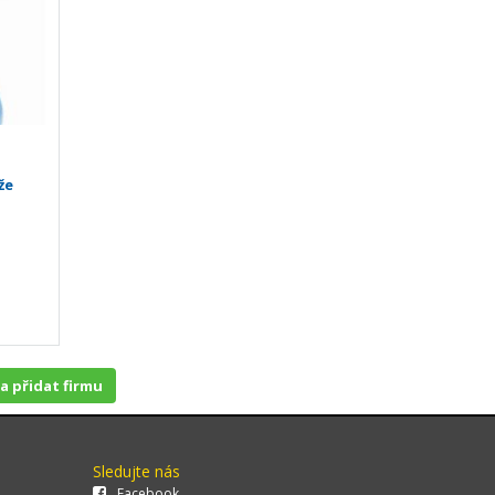
že
 a přidat firmu
Sledujte nás
Facebook