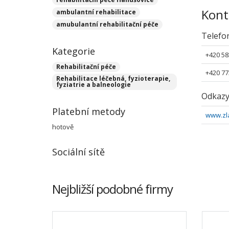
Kont
ambulantní rehabilitace
amubulantní rehabilitační péče
Telefo
Kategorie
+420 58
Rehabilitační péče
+420 77
Rehabilitace léčebná, fyzioterapie,
fyziatrie a balneologie
Odkaz
Platební metody
www.zla
hotově
Sociální sítě
Nejbližší podobné firmy