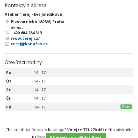
Kontakty a adresa
Ateliér Terej - Eva Jandíková
Pivovarnická 1808/6, Praha
okres ,
+420 604 284 313
www.terej.cz/
terej@kanafas.cz
Otevírací hodiny
Po
14 - 17
Út
14 - 17
St
14 - 17
Čt
14 - 17
Pá
14 - 17
Dnes
Chcete přidat firmu do katalogu?
Volejte 771 270 421
nebo stiskněte
tlačítko
Přihlásit se a přidat firmu