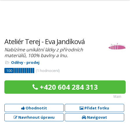
Ateliér Terej - Eva Jandíková
Nabízíme unikátní látky z přírodních
materiálů, 100% bavlny a lnu.
Oděvy - prodej
100
(
1
hodnocení)
+420 604 284 313
Main
Ohodnotit
Přidat fotku
Navrhnout úpravu
Navigovat