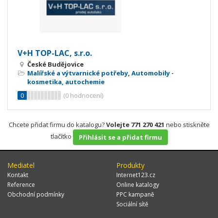
V+H TOP-LAC, s.r.o.
České Budějovice
Malířské a výtvarnické potřeby
,
Automobily -
kosmetika, autochemie
0
(
0
hodnocení)
Chcete přidat firmu do katalogu?
Volejte 771 270 421
nebo stiskněte
tlačítko
Přihlásit se a přidat firmu
Mediatel
Produkty
Kontakt
Internet123.cz
Reference
Online katalogy
Obchodní podmínky
PPC kampaně
Sociální sítě