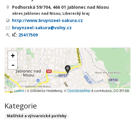
Podhorská 59/704, 466 01 Jablonec nad Nisou
okres Jablonec nad Nisou, Liberecký kraj
http://www.bruynzeel-sakura.cz
bruynzeel-sakura@volny.cz
IČ:
25417509
+
-
Leaflet
| © GIScience Heidelberg, ©
OpenStreetMap
& contributors, CC-BY-SA
Kategorie
Malířské a výtvarnické potřeby