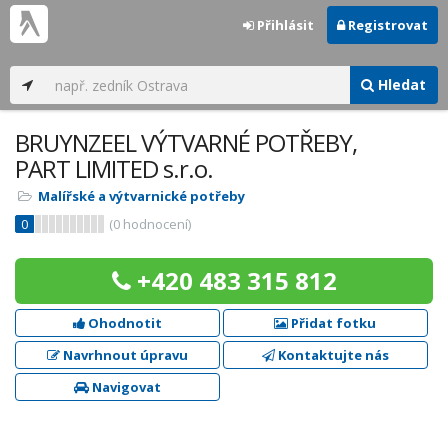
Přihlásit
Registrovat
Hledat
BRUYNZEEL VÝTVARNÉ POTŘEBY,
PART LIMITED s.r.o.
Malířské a výtvarnické potřeby
0
(
0
hodnocení)
+420 483 315 812
Ohodnotit
Přidat fotku
Navrhnout úpravu
Kontaktujte nás
Navigovat