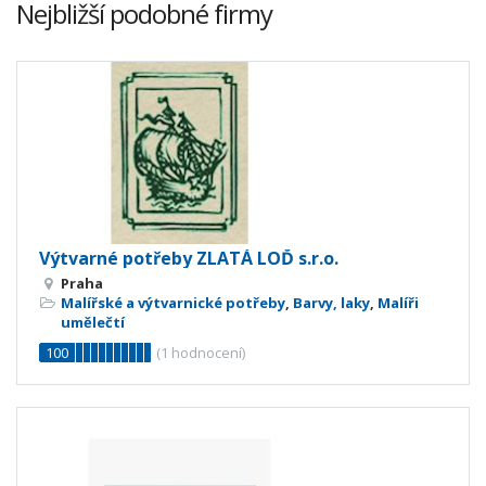
Nejbližší podobné firmy
Výtvarné potřeby ZLATÁ LOĎ s.r.o.
Praha
Malířské a výtvarnické potřeby
,
Barvy, laky
,
Malíři
umělečtí
100
(
1
hodnocení)