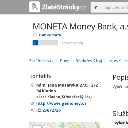
MONETA Money Bank, a.s
Bankomaty
0
(
0
hodnocení)
ZlatéStránky.cz
Firmy
Středočeský kraj
okres Klad
Popi
Kontakty
nám. Jana Masaryka 2735, 272
Výběr ho
04 Kladno
okres Kladno, Středočeský kraj
http://www.gemoney.cz
IČ:
25672720
Služ
výběr 