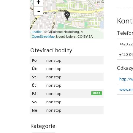
+
-
Kont
Leaflet
| © GIScience Heidelberg, ©
Telefo
OpenStreetMap
& contributors, CC-BY-SA
+420 22
Otevírací hodiny
+420 84
Po
nonstop
Odkaz
Út
nonstop
St
nonstop
http:/
Čt
nonstop
www.mo
Pá
nonstop
Dnes
So
nonstop
Ne
nonstop
Kategorie