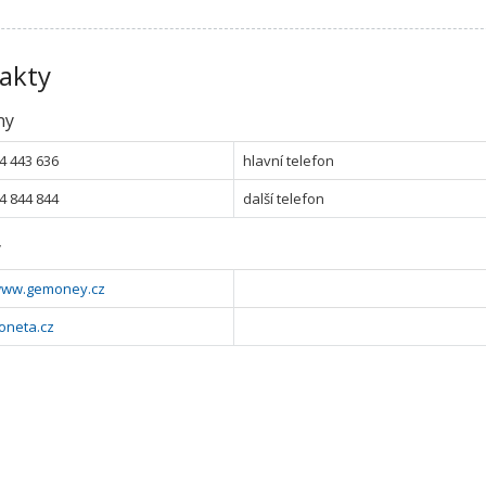
akty
ny
4 443 636
hlavní telefon
4 844 844
další telefon
y
/www.gemoney.cz
neta.cz