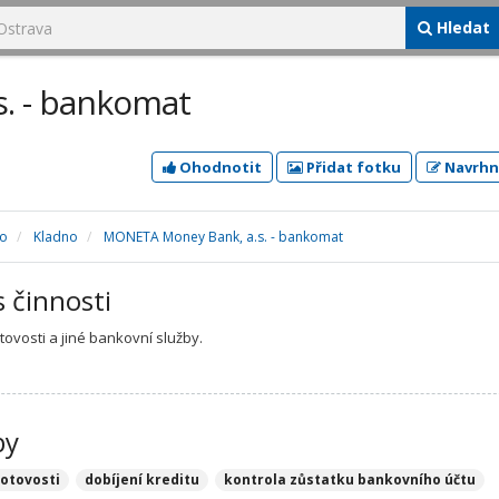
Hledat
. - bankomat
Ohodnotit
Přidat fotku
Navrhn
no
Kladno
MONETA Money Bank, a.s. - bankomat
s činnosti
tovosti a jiné bankovní služby.
by
hotovosti
dobíjení kreditu
kontrola zůstatku bankovního účtu