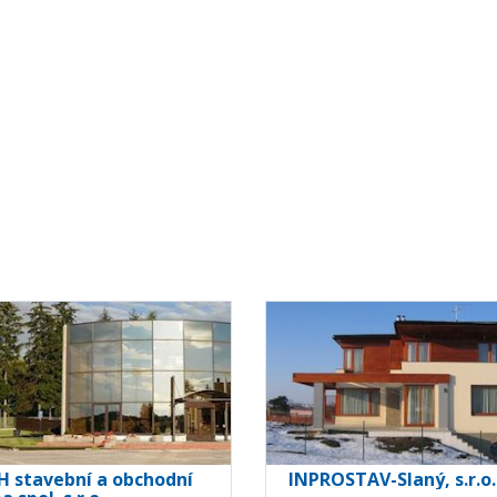
 H stavební a obchodní
INPROSTAV-Slaný, s.r.o.