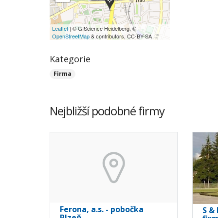
Leaflet
| © GIScience Heidelberg, ©
OpenStreetMap
& contributors, CC-BY-SA
Kategorie
Firma
Nejbližší podobné firmy
Ferona, a.s. - pobočka
S &
Plzeň