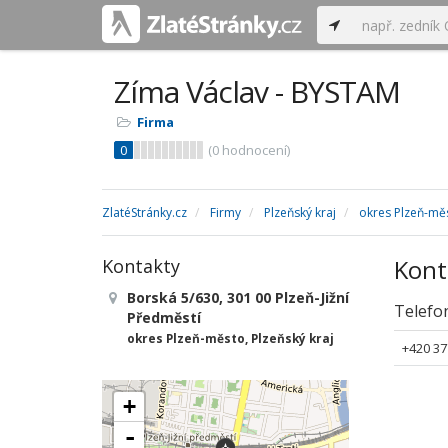
Zíma Václav - BYSTAM
Firma
0
(
0
hodnocení)
ZlatéStránky.cz
Firmy
Plzeňský kraj
okres Plzeň-mě
Kont
Kontakty
Borská 5/630, 301 00 Plzeň-Jižní
Telefo
Předměstí
okres Plzeň-město, Plzeňský kraj
+420 37
+
-