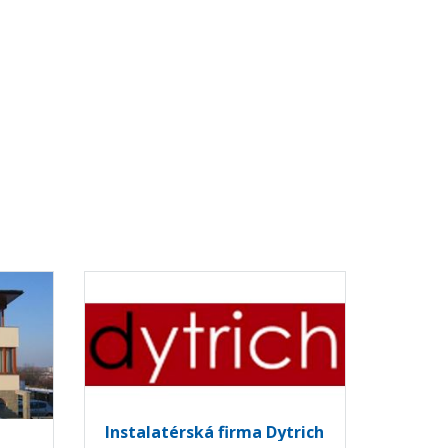
Instalatérská firma Dytrich