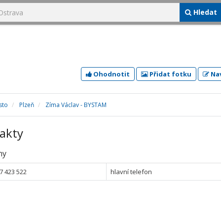
Hledat
Ohodnotit
Přidat fotku
Nav
sto
Plzeň
Zíma Václav - BYSTAM
akty
ny
7 423 522
hlavní telefon