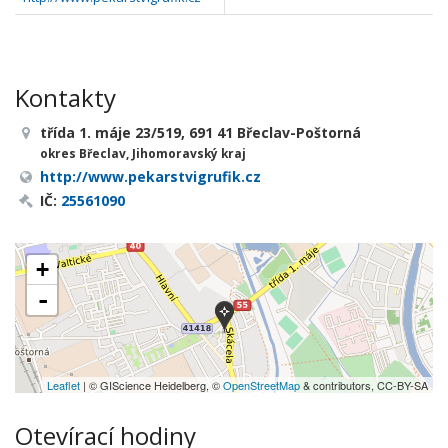
Kontakty
třída 1. máje 23/519, 691 41 Břeclav-Poštorná
okres Břeclav, Jihomoravský kraj
http://www.pekarstvigrufik.cz
IČ:
25561090
+
-
Leaflet
| © GIScience Heidelberg, ©
OpenStreetMap
& contributors, CC-BY-SA
Otevírací hodiny