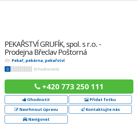
PEKAŘSTVÍ GRUFÍK, spol. s r.o. -
Prodejna Břeclav Poštorná
Pekař, pekárna, pekařství
0
(
0
hodnocení)
+420 773 250 111
Ohodnotit
Přidat fotku
Navrhnout úpravu
Kontaktujte nás
Navigovat