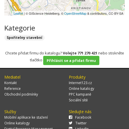
Leaflet
| © GIScience Heidelberg, ©
OpenStreetMap
& contributors, CC-BY-SA
Kategorie
Spořitelny stavební
Chcete přidat firmu do katalogu?
Volejte 771 270 421
nebo stiskněte
tlačítko
Přihlásit se a přidat firmu
Mediatel
Produkty
Kontakt
Internet123.cz
Reference
Online katalogy
Obchodní podmínky
PPC kampaně
Sociální sítě
Služby
Sledujte nás
Mobilní aplikace ke stažení
Facebook
Online katalogy
Twitter
Digital Presence Management
LinkedIn