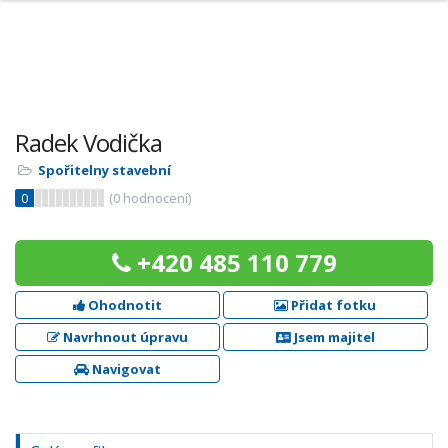
Radek Vodička
Spořitelny stavební
0
(
0
hodnocení)
+420 485 110 779
Ohodnotit
Přidat fotku
Navrhnout úpravu
Jsem majitel
Navigovat